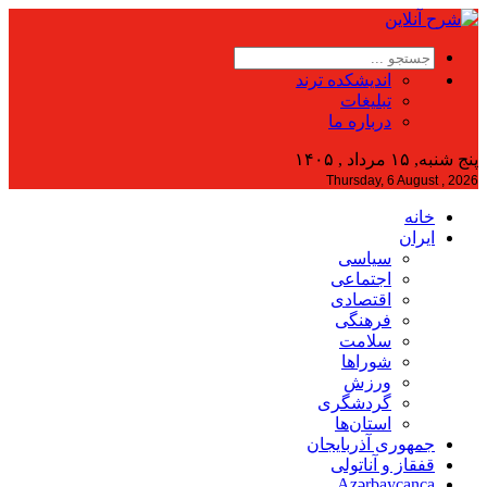
اندیشکده ترند
تبلیغات
درباره ما
پنج شنبه, ۱۵ مرداد , ۱۴۰۵
Thursday, 6 August , 2026
خانه
ایران
سیاسی
اجتماعی
اقتصادی
فرهنگی
سلامت
شوراها
ورزش
گردشگری
استان‌ها
جمهوری آذربایجان
قفقاز و آناتولی
Azərbaycanca