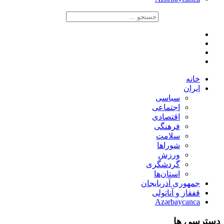
خانه
ایران
سیاسی
اجتماعی
اقتصادی
فرهنگی
سلامت
شوراها
ورزش
گردشگری
استان‌ها
جمهوری آذربایجان
قفقاز و آناتولی
Azərbaycanca
دسترسی ها