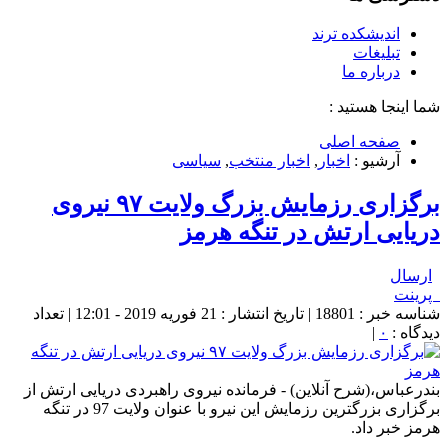
اندیشکده ترند
تبلیغات
درباره ما
شما اینجا هستید :
صفحه اصلی
آرشیو :
اخبار
,
اخبار منتخب
,
سیاسی
برگزاری رزمایش بزرگ ولایت ۹۷ نیروی
دریایی ارتش در تنگه هرمز
ارسال
پرینت
شناسه خبر : 18801 | تاریخ انتشار : 21 فوریه 2019 - 12:01 | تعداد
دیدگاه :
۰
|
بندرعباس،(شرح آنلاین) - فرمانده نیروی راهبردی دریایی ارتش از
برگزاری بزرگترین رزمایش این نیرو با عنوان ولایت 97 در تنگه
هرمز خبر داد.