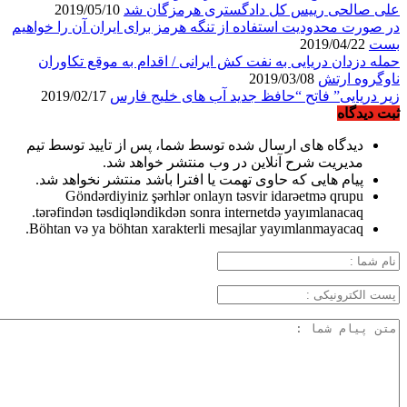
علی صالحی رییس کل دادگستری هرمزگان شد
2019/05/10
در صورت محدودیت استفاده از تنگه هرمز برای ایران آن را خواهیم
بست
2019/04/22
حمله دزدان دریایی به نفت کش ایرانی / اقدام به موقع تکاوران
ناوگروه ارتش
2019/03/08
زیر دریایی” فاتح “حافظ جدید آب های خلیج فارس
2019/02/17
ثبت دیدگاه
دیدگاه های ارسال شده توسط شما، پس از تایید توسط تیم
مدیریت شرح آنلاین در وب منتشر خواهد شد.
پیام هایی که حاوی تهمت یا افترا باشد منتشر نخواهد شد.
Göndərdiyiniz şərhlər onlayn təsvir idarəetmə qrupu
tərəfindən təsdiqləndikdən sonra internetdə yayımlanacaq.
Böhtan və ya böhtan xarakterli mesajlar yayımlanmayacaq.