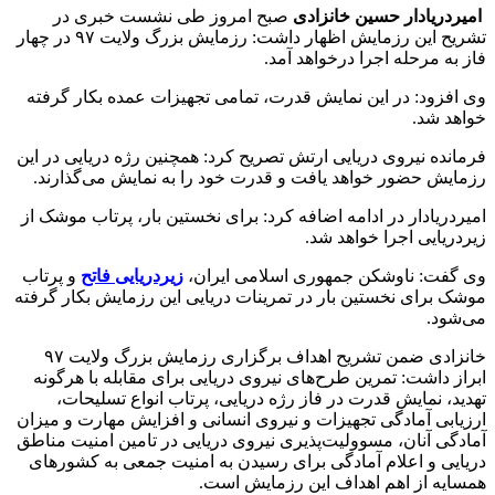
امیردریادار حسین خانزادی
صبح امروز طی نشست خبری در
تشریح این رزمایش اظهار داشت: رزمایش بزرگ ولایت ۹۷ در چهار
فاز به مرحله اجرا درخواهد آمد.
وی افزود: در این نمایش قدرت، تمامی تجهیزات عمده بکار گرفته
خواهد شد.
فرمانده نیروی دریایی ارتش تصریح کرد: همچنین رژه دریایی در این
رزمایش حضور خواهد یافت و قدرت خود را به نمایش می‌گذارند.
امیردریادار در ادامه اضافه کرد: برای نخستین بار، پرتاب موشک از
زیردریایی اجرا خواهد شد.
وی گفت: ناوشکن جمهوری اسلامی ایران،
زیردریایی فاتح
و پرتاب
موشک برای نخستین بار در تمرینات دریایی این رزمایش بکار گرفته
می‌شود.
خانزادی ضمن تشریح اهداف برگزاری رزمایش بزرگ ولایت ۹۷
ابراز داشت: تمرین طرح‌های نیروی دریایی برای مقابله با هرگونه
تهدید، نمایش قدرت در فاز رژه دریایی، پرتاب انواع تسلیحات،
ارزیابی آمادگی تجهیزات و نیروی انسانی و افزایش مهارت و میزان
آمادگی آنان، مسوولیت‌پذیری نیروی دریایی در تامین امنیت مناطق
دریایی و اعلام آمادگی برای رسیدن به امنیت جمعی به کشورهای
همسایه از اهم اهداف این رزمایش است.