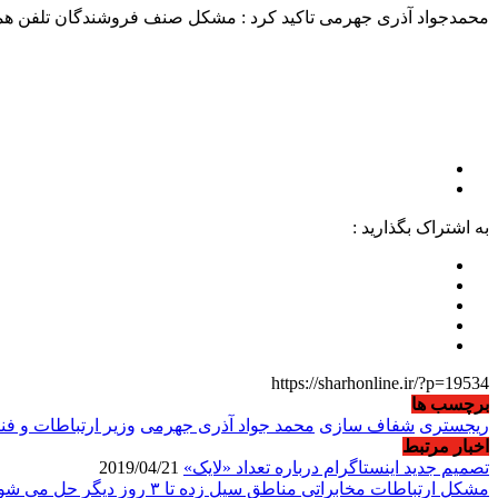
محمدجواد آذری جهرمی تاکید کرد : مشکل صنف فروشندگان تلفن همرا
به اشتراک بگذارید :
https://sharhonline.ir/?p=19534
برچسب ها
ریجستری
شفاف سازی
محمد جواد آذری جهرمی
وزیر ارتباطات و ف
اخبار مرتبط
تصمیم جدید اینستاگرام درباره تعداد «لایک‌»
2019/04/21
مشکل ارتباطات مخابراتی مناطق سیل زده تا ۳ روز دیگر حل می شود