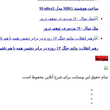
ساعت هوشمند MRG مدل M-ultra3
مثل سال ۶۰؛ مزدوری، توهم، ترور
رهبر انقلاب: مانند جنگ ۱۲ روزه در برابر دشمن همه با هم باشید
پیوندها
تمام حقوق این وبسایت برای شرح آنلاین محفوظ است.