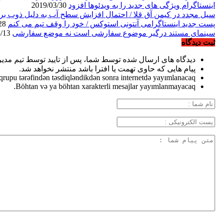
اینستاگرام ویژگی های جدید را به ویدئوها افزود
2019/03/30
سیل مجدد در کیمن آق قلا / احتمال افزایش سطح آب به دلیل ذوب ب
پست جدید اینستاگرامی آنتونی استوکس / خود را وقف تیم می کنم
2019/03/28
سینمای مستند درگیر موضوع سفارشی است نه موضع سفارشی
2019/03/13
ثبت دیدگاه
دیدگاه های ارسال شده توسط شما، پس از تایید توسط تیم مدی
پیام هایی که حاوی تهمت یا افترا باشد منتشر نخواهد شد.
qrupu tərəfindən təsdiqləndikdən sonra internetdə yayımlanacaq.
Böhtan və ya böhtan xarakterli mesajlar yayımlanmayacaq.