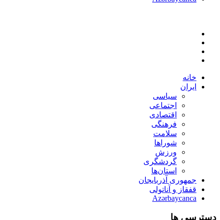
خانه
ایران
سیاسی
اجتماعی
اقتصادی
فرهنگی
سلامت
شوراها
ورزش
گردشگری
استان‌ها
جمهوری آذربایجان
قفقاز و آناتولی
Azərbaycanca
دسترسی ها