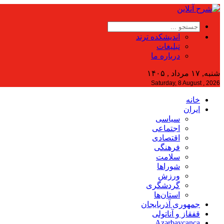
اندیشکده ترند
تبلیغات
درباره ما
شنبه, ۱۷ مرداد , ۱۴۰۵
Saturday, 8 August , 2026
خانه
ایران
سیاسی
اجتماعی
اقتصادی
فرهنگی
سلامت
شوراها
ورزش
گردشگری
استان‌ها
جمهوری آذربایجان
قفقاز و آناتولی
Azərbaycanca