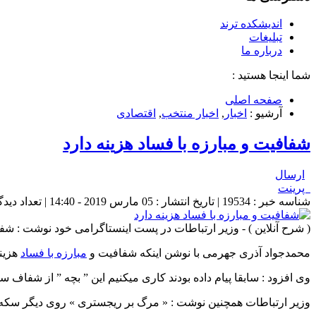
اندیشکده ترند
تبلیغات
درباره ما
شما اینجا هستید :
صفحه اصلی
آرشیو :
اخبار
,
اخبار منتخب
,
اقتصادی
شفافیت و مبارزه با فساد هزینه دارد
ارسال
پرینت
شناسه خبر : 19534 | تاریخ انتشار : 05 مارس 2019 - 14:40 | تعداد دیدگاه :
( شرح آنلاین ) - وزیر ارتباطات در پست اینستاگرامی خود نوشت : شفاف
محمدجواد آذری جهرمی با نوشن اینکه شفافیت و
مبارزه با فساد
هزینه
وی افزود : سابقا پیام داده بودند کاری میکنیم این ” بچه ” از شفاف 
وزیر ارتباطات همچنین نوشت : « مرگ بر ریجستری » روی دیگر سکه «