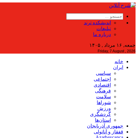
اندیشکده ترند
تبلیغات
درباره ما
جمعه, ۱۶ مرداد , ۱۴۰۵
Friday, 7 August , 2026
خانه
ایران
سیاسی
اجتماعی
اقتصادی
فرهنگی
سلامت
شوراها
ورزش
گردشگری
استان‌ها
جمهوری آذربایجان
قفقاز و آناتولی
Azərbaycanca