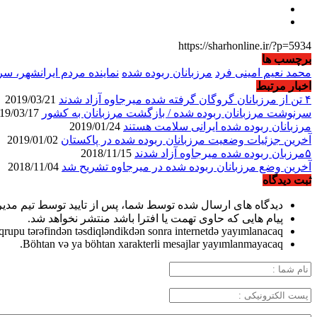
https://sharhonline.ir/?p=5934
برچسب ها
محمد نعیم امینی فرد
مرزبانان ربوده شده
نماینده مردم ایرانشهر، س
اخبار مرتبط
۴ تن از مرزبانان گروگان گرفته شده میرجاوه آزاد شدند
2019/03/21
سرنوشت مرزبانان ربوده شده / بازگشت مرزبانان به کشور
2019/03/17
مرزبانان ربوده شده ایرانی سلامت هستند
2019/01/24
آخرین جزئیات وضعیت مرزبانان ربوده شده در پاکستان
2019/01/02
۵مرزبان ربوده شده میرجاوه آزاد شدند
2018/11/15
آخرین وضع مرزبانان ربوده شده‌ در میرجاوه تشریح شد
2018/11/04
ثبت دیدگاه
دیدگاه های ارسال شده توسط شما، پس از تایید توسط تیم مدی
پیام هایی که حاوی تهمت یا افترا باشد منتشر نخواهد شد.
qrupu tərəfindən təsdiqləndikdən sonra internetdə yayımlanacaq.
Böhtan və ya böhtan xarakterli mesajlar yayımlanmayacaq.