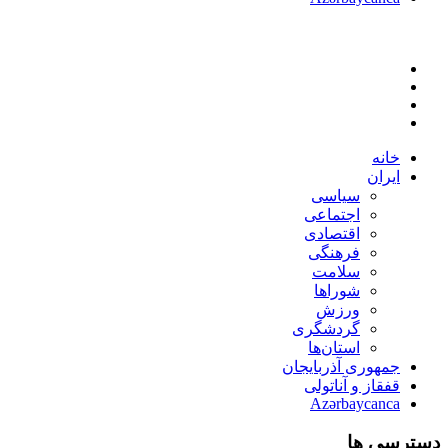
خانه
ایران
سیاسی
اجتماعی
اقتصادی
فرهنگی
سلامت
شوراها
ورزش
گردشگری
استان‌ها
جمهوری آذربایجان
قفقاز و آناتولی
Azərbaycanca
دسترسی ها