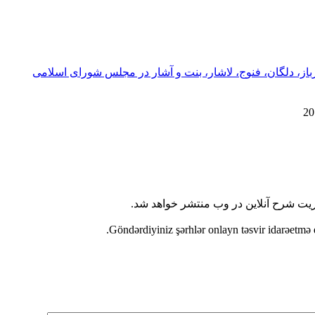
رباز، دلگان، فنوج، لاشار، بنت و آشار در مجلس شورای اسلامی
ریت شرح آنلاین در وب منتشر خواهد شد.
Göndərdiyiniz şərhlər onlayn təsvir idarəetmə 