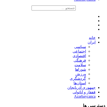
خانه
ایران
سیاسی
اجتماعی
اقتصادی
فرهنگی
سلامت
شوراها
ورزش
گردشگری
استان‌ها
جمهوری آذربایجان
قفقاز و آناتولی
Azərbaycanca
دسترسی ها