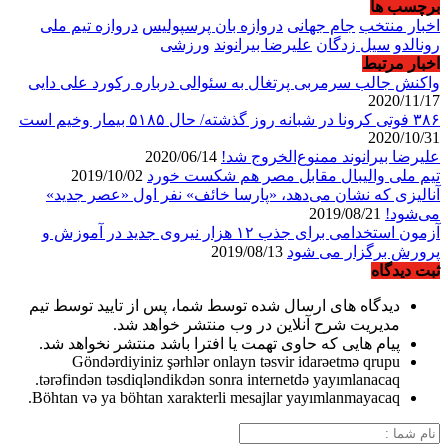
برچسب ها
اخبار منتخب
جام جهانی
دروازه بان پرسپولیس
دروازه تیم ملی
رونالدو
سیل زدگان
علیرضا بیرانوند
ورزشی
اخبار مرتبط
واکنش جالب سرمربی پرتغال به سئوالی درباره رکورد علی دایی
2020/11/17
۳۸۶ فوتی کرونا در شبانه روز گذشته/ حال ۵۱۸۵ بیمار وخیم است
2020/10/31
علیرضا بیرانوند ممنوع‌الخروج شد!
2020/06/14
تیم ملی والیبال مقابل مصر هم شکست خورد
2019/10/02
آنالیزی که نشان می‌دهد، «پارسا خائف» نفر اول «عصر جدید»
می‌شود!
2019/08/21
آزمون استخدامی برای جذب ۱۲ هزار نیروی جدید در آموزش و
پرورش برگزار می شود
2019/08/13
ثبت دیدگاه
دیدگاه های ارسال شده توسط شما، پس از تایید توسط تیم
مدیریت شرح آنلاین در وب منتشر خواهد شد.
پیام هایی که حاوی تهمت یا افترا باشد منتشر نخواهد شد.
Göndərdiyiniz şərhlər onlayn təsvir idarəetmə qrupu
tərəfindən təsdiqləndikdən sonra internetdə yayımlanacaq.
Böhtan və ya böhtan xarakterli mesajlar yayımlanmayacaq.