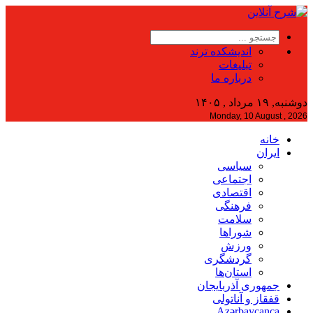
اندیشکده ترند
تبلیغات
درباره ما
دوشنبه, ۱۹ مرداد , ۱۴۰۵
Monday, 10 August , 2026
خانه
ایران
سیاسی
اجتماعی
اقتصادی
فرهنگی
سلامت
شوراها
ورزش
گردشگری
استان‌ها
جمهوری آذربایجان
قفقاز و آناتولی
Azərbaycanca