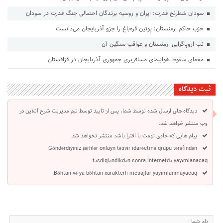
سودان شطرنج قدرت: ایران و روسیه برندگان احتمالی جنگ قدرت در سودان
حزب حاکم ارمنستان: پوتین قره‌باغ را جزو آذربایجان می‌دانست
تب اروپاگرایی ارمنستان و عواقب سنگین آن
معمای سقوط هواپیمای مسافربری جمهوری آذربایجان در قزاقستان
ثبت دیدگاه
دیدگاه های ارسال شده توسط شما، پس از تایید توسط تیم مدیریت شرح آنلاین در
وب منتشر خواهد شد.
پیام هایی که حاوی تهمت یا افترا باشد منتشر نخواهد شد.
Göndərdiyiniz şərhlər onlayn təsvir idarəetmə qrupu tərəfindən
təsdiqləndikdən sonra internetdə yayımlanacaq.
Böhtan və ya böhtan xarakterli mesajlar yayımlanmayacaq.