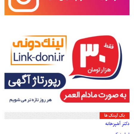
بک لینک ها
دکتر آشپزخانه