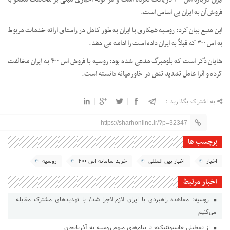
فروش آن به ایران بی اساس است.
این منبع بیان کرد: روسیه همکاری با ایران به طور کامل در راستای ارائه خدمات مربوط
به اس ۳۰۰ که قبلاً به ایران داده است را ادامه می دهد.
شایان ذکر است که بلومبرگ مدعی شده بود: روسیه با فروش اس ۴۰۰ به ایران مخالفت
کرده و آنرا عامل تشدید تنش در خاورمیانه دانسته است.
به اشتراک بگذارید :
https://sharhonline.ir/?p=32347
برچسب ها
اخبار
اخبار بین المللی
خرید سامانه اس ۴۰۰
روسیه
اخبار مرتبط
روسیه: معاهده راهبردی با ایران لازم‌الاجرا شد/ با تهدیدهای مشترک مقابله
می‌کنیم
از تعطیلی «اسپوتنیک» تا پیام‌های مبهم روسیه به آذربایجان