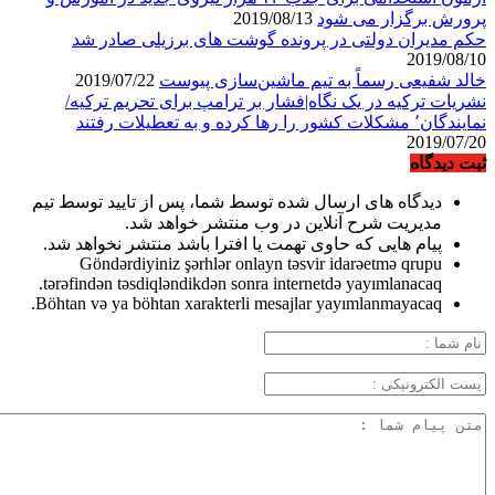
پرورش برگزار می شود
2019/08/13
حکم مدیران دولتی در پرونده گوشت های برزیلی صادر شد
2019/08/10
خالد شفیعی رسماً به تیم ماشین‌سازی پیوست
2019/07/22
نشریات ترکیه در یک نگاه|فشار بر ترامپ برای تحریم ترکیه/
نمایندگان٬ مشکلات کشور را رها کرده و به تعطیلات رفتند
2019/07/20
ثبت دیدگاه
دیدگاه های ارسال شده توسط شما، پس از تایید توسط تیم
مدیریت شرح آنلاین در وب منتشر خواهد شد.
پیام هایی که حاوی تهمت یا افترا باشد منتشر نخواهد شد.
Göndərdiyiniz şərhlər onlayn təsvir idarəetmə qrupu
tərəfindən təsdiqləndikdən sonra internetdə yayımlanacaq.
Böhtan və ya böhtan xarakterli mesajlar yayımlanmayacaq.