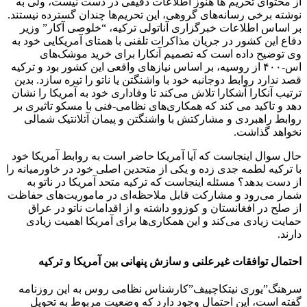
از محتوای تحریم ها هنوز اطلاعات دقیقی در دست نیست، ولی به
نوشته برخی رسانه‌های گروهی، این تحریم‌ها چندان گسترده نیستند.
بر اساس اطلاعات خبرگزاری آناتولی ترکیه، “خلوصی آکار” وزیر
دفاع این کشور در جریان مذاکرات تلفنی با همتای آمریکایی خود به
وی توضیح داده است که تصمیم آنکارا برای خرید موشک‌های
اس-۴۰۰ از روسیه، بر اساس نیازهای واقعی این کشور بود و ترکیه
قصد ندارد روابط دوجانبه خود با واشنگتن یا ناتو را تیره سازد. بدین
ترتیب آنکارا آشکارا تلاش می‌کند تا وفاداری خود به آمریکا را نشان
دهد و تاکید می کند که همکاری‌های نظامی-فنی با مسکو تاثیری بر
روابط راهبردی و مشارکتش با واشنگتن و پیمان آتلانتیک شمالی
نخواهد گذاشت.
حال سوال اینجاست که آیا آمریکا حاضر است به روابط آمریکا خود
با ترکیه لطمه جدی زده و یکی از متحدین اصلی خود در خاورمیانه را
از دست بدهد؟ مسئله اینجاست که ترکیه متحد آمریکا در ناتو به
شمار می‌رود و مشارکت قابل ملاحظه‌ای در ماموریت‌های حفاظت
از صلح در افغانستان و کوزوو داشته و از اقدامات ناتو در عراق
حمایت زیادی می‌کند و این همکاری‌ها برای آمریکا اهمیت زیادی
دارند.
احتمال توافقات غیرعلنی و سازش پنهانی بین آمریکا و ترکیه
سرهنگ”یوری نیتکاچییف”کارشناس نظامی روس به این روزنامه
گفته است، این احتمال وجود دارد که وضعیت مربوط به تحویل