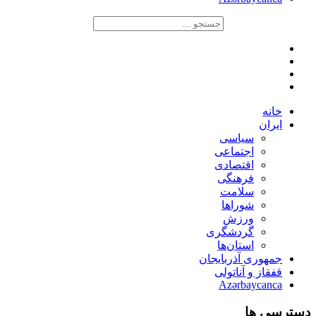
خانه
ایران
سیاسی
اجتماعی
اقتصادی
فرهنگی
سلامت
شوراها
ورزش
گردشگری
استان‌ها
جمهوری آذربایجان
قفقاز و آناتولی
Azərbaycanca
دسترسی ها