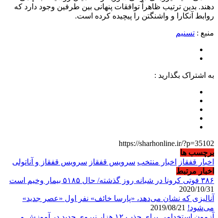
دهند. بدین ترتیب ظاهراً توافقات پنهانی بین طرفین وجود دارد که
روابط آنکارا و واشنگتن را پیچیده کرده است.
منبع :
تسنیم
به اشتراک بگذارید :
https://sharhonline.ir/?p=35102
برچسب ها
اخبار قفقاز
اخبار منتخب
سرویس قفقاز
سرویس قفقاز و آناتولی
اخبار مرتبط
۳۸۶ فوتی کرونا در شبانه روز گذشته/ حال ۵۱۸۵ بیمار وخیم است
2020/10/31
آنالیزی که نشان می‌دهد، «پارسا خائف» نفر اول «عصر جدید»
می‌شود!
2019/08/21
آزمون استخدامی برای جذب ۱۲ هزار نیروی جدید در آموزش و