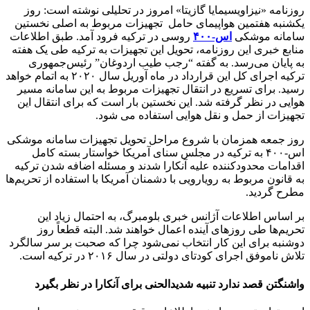
روزنامه «نیزاویسیمایا گازیتا» امروز در تحلیلی نوشته است: روز
یکشنبه هفتمین هواپیمای حامل تجهیزات مربوط به اصلی نخستین
سامانه موشکی
اس-۴۰۰
روسی در ترکیه فرود آمد. طبق اطلاعات
منابع خبری این روزنامه، تحویل این تجهیزات به ترکیه طی یک هفته
به پایان می‌رسد. به گفته “رجب طیب اردوغان” رئیس‌جمهوری
ترکیه اجرای کل این قرارداد در ماه آوریل سال ۲۰۲۰ به اتمام خواهد
رسید. برای تسریع در انتقال تجهیزات مربوط به این سامانه مسیر
هوایی در نظر گرفته شد. این نخستین بار است که برای انتقال این
تجهیزات از حمل و نقل هوایی استفاده می شود.
روز جمعه همزمان با شروع مراحل تحویل تجهیزات سامانه موشکی
اس-۴۰۰ به ترکیه در مجلس سنای آمریکا خواستار بسته کامل
اقدامات محدودکننده علیه آنکارا شدند و مسئله اضافه شدن ترکیه
به قانون مربوط به رویارویی با دشمنان آمریکا با استفاده از تحریم‌ها
مطرح گردید.
بر اساس اطلاعات آژانس خبری بلومبرگ، به احتمال زیاد این
تحریم‌ها طی روزهای آینده اعمال خواهند شد. البته قطعاً روز
دوشنبه برای این کار انتخاب نمی‌شود چرا که صحبت بر سر سالگرد
تلاش ناموفق اجرای کودتای دولتی در سال ۲۰۱۶ در ترکیه است.
واشنگتن قصد ندارد تنبیه شدیدالحنی برای آنکارا در نظر بگیرد