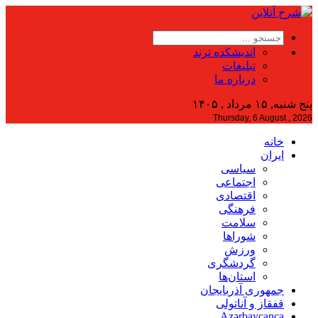
اندیشکده ترند
تبلیغات
درباره ما
پنج شنبه, ۱۵ مرداد , ۱۴۰۵
Thursday, 6 August , 2026
خانه
ایران
سیاسی
اجتماعی
اقتصادی
فرهنگی
سلامت
شوراها
ورزش
گردشگری
استان‌ها
جمهوری آذربایجان
قفقاز و آناتولی
Azərbaycanca