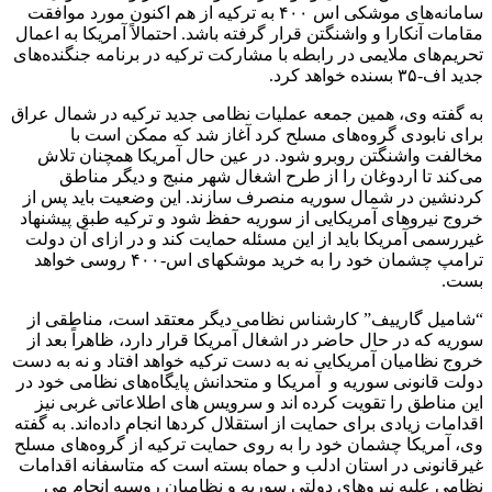
سامانه‌های موشکی اس ۴۰۰ به ترکیه از هم اکنون مورد موافقت
مقامات آنکارا و واشنگتن قرار گرفته باشد. احتمالاً آمریکا به اعمال
تحریم‌های ملایمی در رابطه با مشارکت ترکیه در برنامه جنگنده‌های
جدید اف-۳۵ بسنده خواهد کرد.
به گفته وی، همین جمعه عملیات نظامی جدید ترکیه در شمال عراق
برای نابودی گروه‌های مسلح کرد آغاز شد که ممکن است با
مخالفت واشنگتن روبرو شود. در عین حال آمریکا همچنان تلاش
می‌کند تا اردوغان را از طرح اشغال شهر منبج و دیگر مناطق
کردنشین در شمال سوریه منصرف سازند. این وضعیت باید پس از
خروج نیروهای آمریکایی از سوریه حفظ شود و ترکیه طبق پیشنهاد
غیررسمی آمریکا باید از این مسئله حمایت کند و در ازای آن دولت
ترامپ چشمان خود را به خرید موشکهای اس-۴۰۰ روسی خواهد
بست.
“شامیل گارییف” کارشناس نظامی دیگر معتقد است، مناطقی از
سوریه که در حال حاضر در اشغال آمریکا قرار دارد، ظاهراً بعد از
خروج نظامیان آمریکایی نه به دست ترکیه خواهد افتاد و نه به دست
دولت قانونی سوریه و آمریکا و متحدانش پایگاه‌های نظامی خود در
این مناطق را تقویت کرده اند و سرویس های اطلاعاتی غربی نیز
اقدامات زیادی برای حمایت از استقلال کردها انجام داده‌اند. به گفته
وی، آمریکا چشمان خود را به روی حمایت ترکیه از گروه‌‌های مسلح
غیرقانونی در استان ادلب و حماه بسته است که متاسفانه اقدامات
نظامی علیه نیروهای دولتی سوریه و نظامیان روسیه انجام می