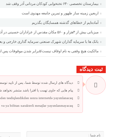
بیمارستان تخصصی ۶۴۰ تختخوابی کودکان مردانی آذر وقف شد
اربعین زمینه ساز ظهور و تمرین جامعه مهدوی است
آماده‌ایم از خطاهای گذشته همسایگان بگذریم
میزبانی بیش از ۳هزار و ۵۶۰ مکان مقدس از عزاداران حسینی در آذربایجان شرقی
بانک ها با سرمایه گذاران شهرک صنعتی سرمایه گذاری خارجی و بع
مالکیت هیچ وقفی به نام اوقاف نیست/۵برابر شدن موقوفات پس از انقلاب
ثبت دیدگاه
دیدگاه های ارسال شده توسط شما، پس از تایید توسط
پیام هایی که حاوی تهمت یا افترا باشد منتشر نخواهد ش
ndən təsdiqləndikdən sonra internetdə yayımlanacaq.
 və ya böhtan xarakterli mesajlar yayımlanmayacaq.