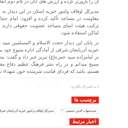
آن را بارورتر کرده و ارزش های آنان در گام دوم انقل
مدیرکل اوقاف وامور خیریه استان در این دیدار به 
مقاومت در مساجد تأکید کرده و افزود: امام جماع
ترکیب هیئت امنای مساجد عضویت حقوقی دارند و بای
اماکن استفاده شود.
در پایان این دیدار حجت الاسلام و المسلمین سید
خیریه آذربایجان شرقی از آمادگی اداره متبوع خود 
در امامزاده سید حمزه(ع) تبریز خبر داد و گفت: بن
بسیج میدانم و در راه نشر فرهنگ عظیم دفاع مقد
هستم، باشد که فردای قیامت شرمنده خون شهداء نب
به اشتراک بگذارید :
برچسب ها
سیدشهاب الدین حسینی
مدیرکل اوقاف و امور خیریه آذربایجان شر
اخبار مرتبط