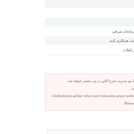
ثت همکاری کنند
 تیم مدیریت شرح آنلاین در وب منتشر خواهد شد.
د.
Göndərdiyiniz şərhlər onlayn təsvir idarəetmə qrupu tərəfi
Böhtan