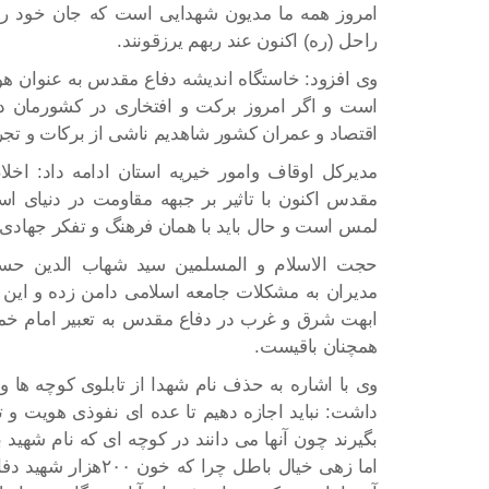
امروز همه ما مدیون شهدایی است که جان خود را د
راحل (ره) اکنون عند ربهم یرزقونند.
وی افزود: خاستگاه اندیشه دفاع مقدس به عنوان هو
است و اگر امروز برکت و افتخاری در کشورمان د
اقتصاد و عمران کشور شاهدیم ناشی از برکات و تجرب
مدیرکل اوقاف وامور خیریه استان ادامه داد: 
مقدس اکنون با تاثیر بر جبهه مقاومت در دنیای اس
لمس است و حال باید با همان فرهنگ و تفکر جهادی ب
حجت الاسلام و المسلمین سید شهاب الدین حسین
مدیران به مشکلات جامعه اسلامی دامن زده و این
ابهت شرق و غرب در دفاع مقدس به تعبیر امام خمی
همچنان باقیست.
وی با اشاره به حذف نام شهدا از تابلوی کوچه ها و
داشت: نباید اجازه دهیم تا عده ای نفوذی هویت و ت
بگیرند چون آنها می دانند در کوچه ای که نام شهی
اما زهی خیال باطل چر