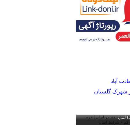
دت آباد
در شهرک گلستان
شمند در ایران | خرید قسطی با
یط آسان