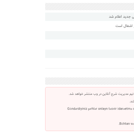
کی جدید اعلام شد
ز اشغال است
تیم مدیریت شرح آنلاین در وب منتشر خواهد شد.
شد.
Göndərdiyiniz şərhlər onlayn təsvir idarəetmə
Böhtan və