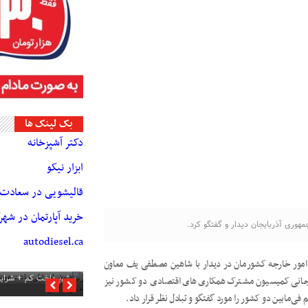
بک لینک ها
دکتر آشپزخانه
ابزار نیکو
قالیشویی در سعادت آ
خرید آپارتمان در شه
وری آذربایجان دیدار و گفتگو کرد.
autodiesel.ca
 امور خارجه کشورمان در دیدار با شاهین مصطفی یف معاون
فروش اقساطی ساعت هوش
پیش‌پرداخت کم + شرای
انی کمیسیون مشترک همکاری‌های اقتصادی دو کشور نیز
ی‌مابین دو کشور را مورد گفتگو و تبادل نظر قرار داد.