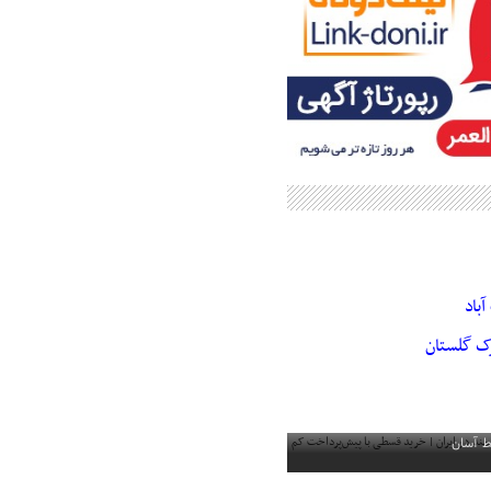
باد
رک گلستان
مند در ایران | خرید قسطی با
ط آسان