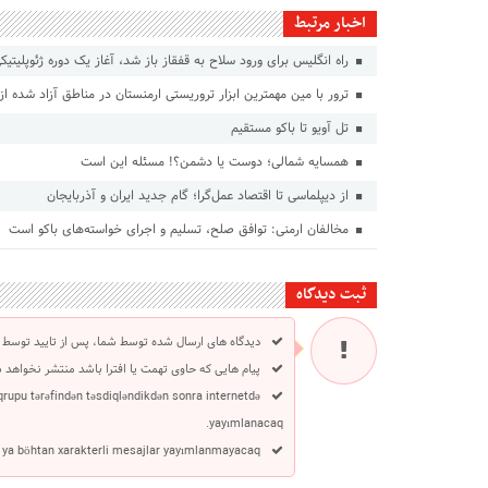
اخبار مرتبط
راه انگلیس برای ورود سلاح به قفقاز باز شد، آغاز یک دوره ژئوپلیتی
ترور با مین مهمترین ابزار تروریستی ارمنستان در مناطق آزاد شده ا
تل آویو تا باکو مستقیم
همسایه شمالی؛ دوست یا دشمن؟! مسئله این است
از دیپلماسی تا اقتصاد عمل‌گرا؛ گام جدید ایران و آذربایجان
مخالفان ارمنی: توافق صلح، تسلیم و اجرای خواسته‌های باکو است
ثبت دیدگاه
دیدگاه های ارسال شده توسط شما، پس از تایید توسط 
پیام هایی که حاوی تهمت یا افترا باشد منتشر نخواهد 
 qrupu tərəfindən təsdiqləndikdən sonra internetdə
yayımlanacaq.
 ya böhtan xarakterli mesajlar yayımlanmayacaq.