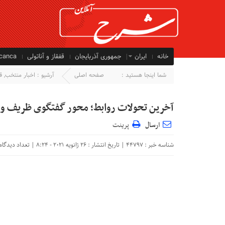
خانه
ایران
جمهوری آذربایجان
قفقاز و آناتولی
ycanca
شما اینجا هستید :
صفحه اصلی
آرشیو :
اخبار منتخب
,
ق
آخرین تحولات روابط؛ محور گفتگوی ظریف و 
ارسال
پرینت
شناسه خبر : 44797 | تاریخ انتشار : 26 ژانویه 2021 - 8:24 | تعداد دیدگاه :