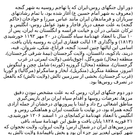
دور اول جنگهای روس-ایران که با تهاجم روسیه به شهر گنجه
(معروف به شهر امام حسین ع) آغاز شده بود، با تمام رشادتهای
سربازان و فرماندهان ایران مانند عباس میرزا و جوادخان (حاکم
گنجه) به علت ضعف دربار قاجار و نفوذ عوامل روس- انگلیس و
ترکان عثمانی در آن و خیانت فرانسه و انگلستان به ایران، پس از
۱۰ سال با انعقاد عهدنامۀ سیاه گلستان در ۲۰ مهر ۱۱۹۲ خورشیدی
(۱۸۱۳) و واگذاری ۱۴ ایالت قفقازی ایران به روسیه پایان یافت.
اسامی این ایالتها چنین است: گنجه، قراباغ، شکی، شروان، قبه،
دربند، بادکوبه، داغستان، ولایت گرجستان (نیمهٔ شرقی گرجستان)،
منطقه (محال) شوره‌گل، آچوق‌باشی (ولایت ایمرتی در غرب
گرجستان)، منطقه (محال) گروزیه (کورنه) شامل چچن و اینگوش
امروز، منطقۀ منگریل (منکریل)، آبخاز و سامگرلو (مرگالیا) و گوریا
(غرب گرجستان)، بخشی از سرزمین تالش (ولایت تالش) که بالفعل
در تصرف روس‌ها بود.
دور دوم جنگهای ایران- روس که به علت مشخص نبودن دقیق
مرزها، تعرضات روسها و اقدام سپاه ایران برای بازپس‌گیری
مناطق اشغالی رخ داد و ابتدا با پیروزیهای درخشان از جمله آزادی
گنجه همراه بود، در نهایت با شکست ایران و هماهنگی روس و
انگلیس با انعقاد عهدنامۀ ترکمانچای در ۱ اسفند ۱۲۰۶ خورشیدی،
۲۱ فوریه ۱۸۲۸ پایان یافت و طبق این عهدنامۀ سیاه، باقی
سرزمین‌های ایران در شمال ارس؛ ولایت ایروان، ولایت نخجوان که
شهر کنونی ایغدیر نیز جزء آن بود و بخش باقیماندۀ ولایت تالش به