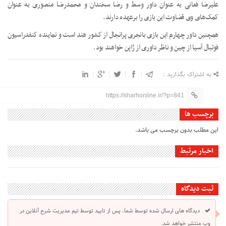
علیرضا فغانی به عنوان داور وسط و رضا سخندان و محمدرضا منصوری به عنوان
کمک‌های وی قضاوت این بازی را برعهده دارند.
همچنین داور چهارم این بازی بانجری پرانجال از کشور هند است و نماینده کنفدراسیون
فوتبال آسیا از چین و ناظر داوری از ژاپن خواهند بود.
به اشتراک بگذارید :
https://sharhonline.ir/?p=841
برچسب ها
این مطلب بدون برچسب می باشد.
اخبار مرتبط
ثبت دیدگاه
دیدگاه های ارسال شده توسط شما، پس از تایید توسط تیم مدیریت شرح آنلاین در
وب منتشر خواهد شد.