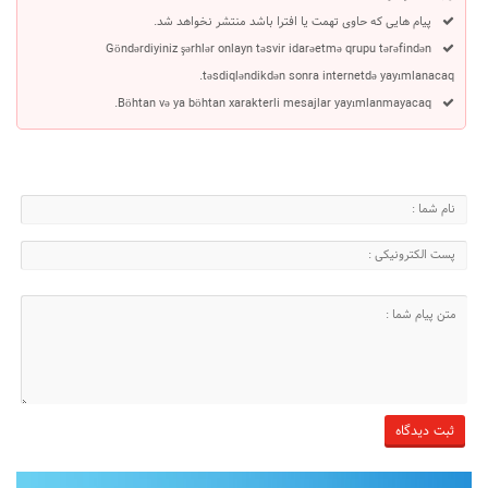
پیام هایی که حاوی تهمت یا افترا باشد منتشر نخواهد شد.
Göndərdiyiniz şərhlər onlayn təsvir idarəetmə qrupu tərəfindən
təsdiqləndikdən sonra internetdə yayımlanacaq.
Böhtan və ya böhtan xarakterli mesajlar yayımlanmayacaq.