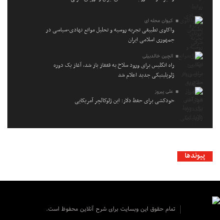
کیوان محله ای
واکاوی تطبیقی تجربه روسیه و تحلیل موانع نهادی-سیاسی در
جمهوری اسلامی ایران
الچین خالدبیلی
راه انگلیس برای ورود سلاح به قفقاز باز شد، آغاز یک دوره
ژئوپلیتیکی جدید اعلام شد
علی پیروز
خودکشی برای حفظ دلار: این ژئوکالچر آمریکایی
پیوندها
تمام حقوق این وبسایت برای شرح آنلاین محفوظ است.