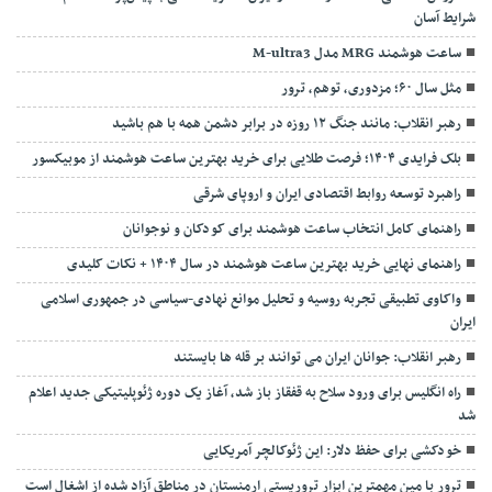
شرایط آسان
ساعت هوشمند MRG مدل M-ultra3
مثل سال ۶۰؛ مزدوری، توهم، ترور
رهبر انقلاب: مانند جنگ ۱۲ روزه در برابر دشمن همه با هم باشید
بلک فرایدی ۱۴۰۴؛ فرصت طلایی برای خرید بهترین ساعت هوشمند از موبیکسور
راهبرد توسعه روابط اقتصادی ایران و اروپای شرقی
راهنمای کامل انتخاب ساعت هوشمند برای کودکان و نوجوانان
راهنمای نهایی خرید بهترین ساعت هوشمند در سال ۱۴۰۴ + نکات کلیدی
واکاوی تطبیقی تجربه روسیه و تحلیل موانع نهادی-سیاسی در جمهوری اسلامی
ایران
رهبر انقلاب: جوانان ایران می توانند بر قله ها بایستند
راه انگلیس برای ورود سلاح به قفقاز باز شد، آغاز یک دوره ژئوپلیتیکی جدید اعلام
شد
خودکشی برای حفظ دلار: این ژئوکالچر آمریکایی
ترور با مین مهمترین ابزار تروریستی ارمنستان در مناطق آزاد شده از اشغال است