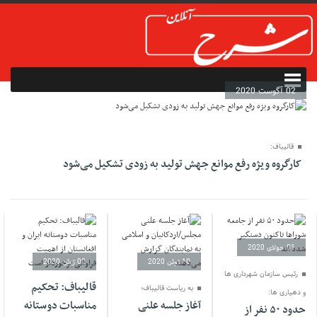
02 آگوست 2020
قالیباف:
کارگروه ویژه رفع موانع جهش تولید به زودی تشکیل می‌شود
01 جولای 2020
10 ژوئن 2020
02 ژوئن 2020
رئیس سازمان شهرداری ها
قالیباف: تحکیم
به ریاست قالیباف؛
و دهیاری ها:
آغاز جلسه علنی
مناسبات دوستانه
حدود ۵۰ نفر از