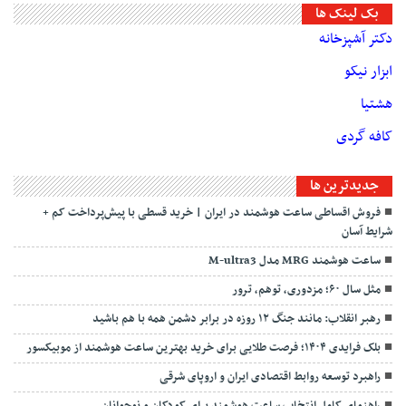
بک لینک ها
دکتر آشپزخانه
ابزار نیکو
هشتیا
کافه گردی
جديدترين ها
فروش اقساطی ساعت هوشمند در ایران | خرید قسطی با پیش‌پرداخت کم +
شرایط آسان
ساعت هوشمند MRG مدل M-ultra3
مثل سال ۶۰؛ مزدوری، توهم، ترور
رهبر انقلاب: مانند جنگ ۱۲ روزه در برابر دشمن همه با هم باشید
بلک فرایدی ۱۴۰۴؛ فرصت طلایی برای خرید بهترین ساعت هوشمند از موبیکسور
راهبرد توسعه روابط اقتصادی ایران و اروپای شرقی
راهنمای کامل انتخاب ساعت هوشمند برای کودکان و نوجوانان