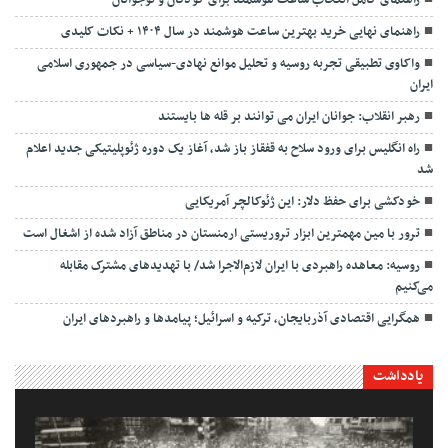
راهنمای نهایی خرید بهترین ساعت هوشمند در سال ۱۴۰۴ + نکات کلیدی
واکاوی تطبیقی تجربه روسیه و تحلیل موانع نهادی-سیاسی در جمهوری اسلامی
ایران
رهبر انقلاب: جوانان ایران می توانند بر قله ها بایستند
راه انگلیس برای ورود سلاح به قفقاز باز شد، آغاز یک دوره ژئوپلیتیکی جدید اعلام
شد
خودکشی برای حفظ دلار: این ژئوکالچر آمریکایی
ترور با مین مهمترین ابزار تروریستی ارمنستان در مناطق آزاد شده از اشغال است
روسیه: معاهده راهبردی با ایران لازم‌الاجرا شد/ با تهدیدهای مشترک مقابله
می‌کنیم
همگرایی اقتصادی آذربایجان، ترکیه و اسرائیل؛ پیامدها و راهبردهای ایران
یادداشت