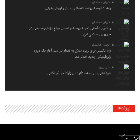
کیوان محله ای
راهبرد توسعه روابط اقتصادی ایران و اروپای شرقی
کیوان محله ای
واکاوی تطبیقی تجربه روسیه و تحلیل موانع نهادی-سیاسی در
جمهوری اسلامی ایران
الچین خالدبیلی
راه انگلیس برای ورود سلاح به قفقاز باز شد، آغاز یک دوره
ژئوپلیتیکی جدید اعلام شد
علی پیروز
خودکشی برای حفظ دلار: این ژئوکالچر آمریکایی
پیوندها