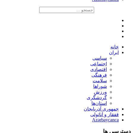
خانه
ایران
سیاسی
اجتماعی
اقتصادی
فرهنگی
سلامت
شوراها
ورزش
گردشگری
استان‌ها
جمهوری آذربایجان
قفقاز و آناتولی
Azərbaycanca
دسترسی ها