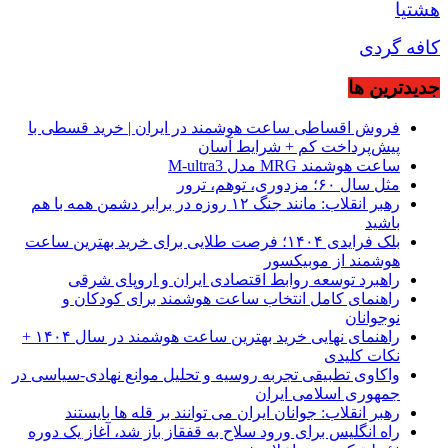
هشتیا
کافه گردی
جديدترين ها
فروش اقساطی ساعت هوشمند در ایران | خرید قسطی با
پیش‌پرداخت کم + شرایط آسان
ساعت هوشمند MRG مدل M-ultra3
مثل سال ۶۰؛ مزدوری، توهم، ترور
رهبر انقلاب: مانند جنگ ۱۲ روزه در برابر دشمن همه با هم
باشید
بلک فرایدی ۱۴۰۴؛ فرصت طلایی برای خرید بهترین ساعت
هوشمند از موبیکسور
راهبرد توسعه روابط اقتصادی ایران و اروپای شرقی
راهنمای کامل انتخاب ساعت هوشمند برای کودکان و
نوجوانان
راهنمای نهایی خرید بهترین ساعت هوشمند در سال ۱۴۰۴ +
نکات کلیدی
واکاوی تطبیقی تجربه روسیه و تحلیل موانع نهادی-سیاسی در
جمهوری اسلامی ایران
رهبر انقلاب: جوانان ایران می توانند بر قله ها بایستند
راه انگلیس برای ورود سلاح به قفقاز باز شد، آغاز یک دوره