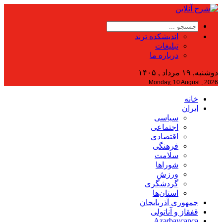
اندیشکده ترند
تبلیغات
درباره ما
دوشنبه, ۱۹ مرداد , ۱۴۰۵
Monday, 10 August , 2026
خانه
ایران
سیاسی
اجتماعی
اقتصادی
فرهنگی
سلامت
شوراها
ورزش
گردشگری
استان‌ها
جمهوری آذربایجان
قفقاز و آناتولی
Azərbaycanca