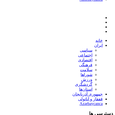
خانه
ایران
سیاسی
اجتماعی
اقتصادی
فرهنگی
سلامت
شوراها
ورزش
گردشگری
استان‌ها
جمهوری آذربایجان
قفقاز و آناتولی
Azərbaycanca
دسترسی ها