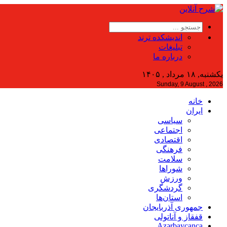
اندیشکده ترند
تبلیغات
درباره ما
یکشنبه, ۱۸ مرداد , ۱۴۰۵
Sunday, 9 August , 2026
خانه
ایران
سیاسی
اجتماعی
اقتصادی
فرهنگی
سلامت
شوراها
ورزش
گردشگری
استان‌ها
جمهوری آذربایجان
قفقاز و آناتولی
Azərbaycanca