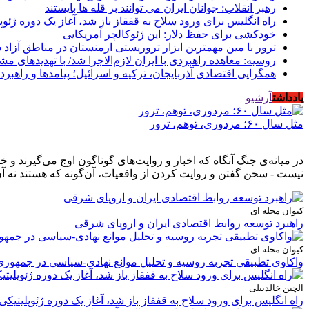
رهبر انقلاب: جوانان ایران می توانند بر قله ها بایستند
راه انگلیس برای ورود سلاح به قفقاز باز شد، آغاز یک دوره ژئوپ
خودکشی برای حفظ دلار: این ژئوکالچر آمریکایی
ترور با مین مهمترین ابزار تروریستی ارمنستان در مناطق آزاد
روسیه: معاهده راهبردی با ایران لازم‌الاجرا شد/ با تهدیدهای م
همگرایی اقتصادی آذربایجان، ترکیه و اسرائیل؛ پیامدها و راهبرد
یادداشت
آرشیو
مثل سال ۶۰؛ مزدوری، توهم، ترور
در میانه‌ی جنگ آنگاه که اخبار و روایت‌های گوناگون اوج می‌گیرند 
نیست - سخن گفتن و روایت کردن از واقعیات، آن‌گونه که هستند نه آن
کیوان محله ای
راهبرد توسعه روابط اقتصادی ایران و اروپای شرقی
کیوان محله ای
واکاوی تطبیقی تجربه روسیه و تحلیل موانع نهادی-سیاسی در جمهوری
الچین خالدبیلی
راه انگلیس برای ورود سلاح به قفقاز باز شد، آغاز یک دوره ژئوپلیتیکی