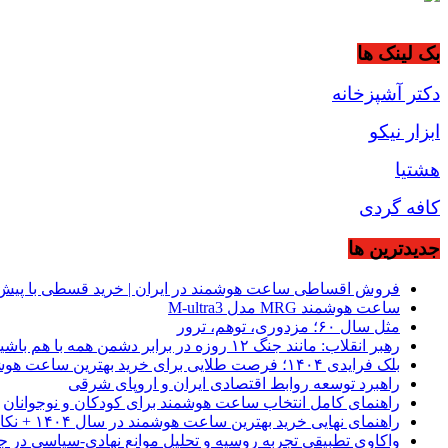
بک لینک ها
دکتر آشپزخانه
ابزار نیکو
هشتیا
کافه گردی
جديدترين ها
فروش اقساطی ساعت هوشمند در ایران | خرید قسطی با پیش‌
ساعت هوشمند MRG مدل M-ultra3
مثل سال ۶۰؛ مزدوری، توهم، ترور
رهبر انقلاب: مانند جنگ ۱۲ روزه در برابر دشمن همه با هم باشید
بلک فرایدی ۱۴۰۴؛ فرصت طلایی برای خرید بهترین ساعت هوشمند از موبیکسور
راهبرد توسعه روابط اقتصادی ایران و اروپای شرقی
راهنمای کامل انتخاب ساعت هوشمند برای کودکان و نوجوانان
راهنمای نهایی خرید بهترین ساعت هوشمند در سال ۱۴۰۴ + نکات کلیدی
واکاوی تطبیقی تجربه روسیه و تحلیل موانع نهادی-سیاسی در ج