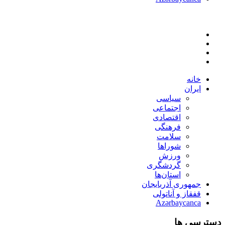
خانه
ایران
سیاسی
اجتماعی
اقتصادی
فرهنگی
سلامت
شوراها
ورزش
گردشگری
استان‌ها
جمهوری آذربایجان
قفقاز و آناتولی
Azərbaycanca
دسترسی ها