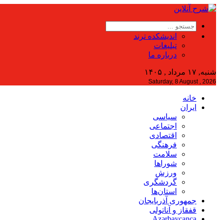
اندیشکده ترند
تبلیغات
درباره ما
شنبه, ۱۷ مرداد , ۱۴۰۵
Saturday, 8 August , 2026
خانه
ایران
سیاسی
اجتماعی
اقتصادی
فرهنگی
سلامت
شوراها
ورزش
گردشگری
استان‌ها
جمهوری آذربایجان
قفقاز و آناتولی
Azərbaycanca