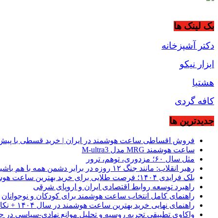
بک لینک ها
دکتر آشپزخانه
ابزار نیکو
هشتیا
کافه گردی
جديدترين ها
فروش اقساطی ساعت هوشمند در ایران | خرید قسطی با پیش‌
ساعت هوشمند MRG مدل M-ultra3
مثل سال ۶۰؛ مزدوری، توهم، ترور
رهبر انقلاب: مانند جنگ ۱۲ روزه در برابر دشمن همه با هم باشید
بلک فرایدی ۱۴۰۴؛ فرصت طلایی برای خرید بهترین ساعت هوشمند از موبیکسور
راهبرد توسعه روابط اقتصادی ایران و اروپای شرقی
راهنمای کامل انتخاب ساعت هوشمند برای کودکان و نوجوانان
راهنمای نهایی خرید بهترین ساعت هوشمند در سال ۱۴۰۴ + نکات کلیدی
واکاوی تطبیقی تجربه روسیه و تحلیل موانع نهادی-سیاسی در ج