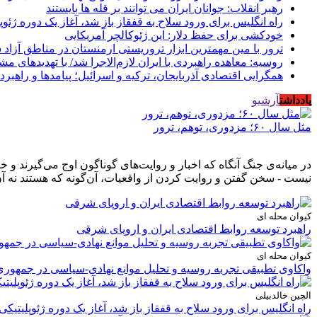
رهبر انقلاب: جوانان ایران می توانند بر قله ها بایستند
راه انگلیس برای ورود سلاح به قفقاز باز شد، آغاز یک دوره ژئوپ
خودکشی برای حفظ دلار: این ژئوکالچر آمریکایی
ترور با مین مهمترین ابزار تروریستی ارمنستان در مناطق آزاد
روسیه: معاهده راهبردی با ایران لازم‌الاجرا شد/ با تهدیدهای م
همگرایی اقتصادی آذربایجان، ترکیه و اسرائیل؛ پیامدها و راهبرد
یادداشت
آرشیو
مثل سال ۶۰؛ مزدوری، توهم، ترور
در میانه‌ی جنگ آنگاه که اخبار و روایت‌های گوناگون اوج می‌گیرند 
نیست - سخن گفتن و روایت کردن از واقعیات، آن‌گونه که هستند نه آن
کیوان محله ای
راهبرد توسعه روابط اقتصادی ایران و اروپای شرقی
کیوان محله ای
واکاوی تطبیقی تجربه روسیه و تحلیل موانع نهادی-سیاسی در جمهوری
الچین خالدبیلی
راه انگلیس برای ورود سلاح به قفقاز باز شد، آغاز یک دوره ژئوپلیتیکی