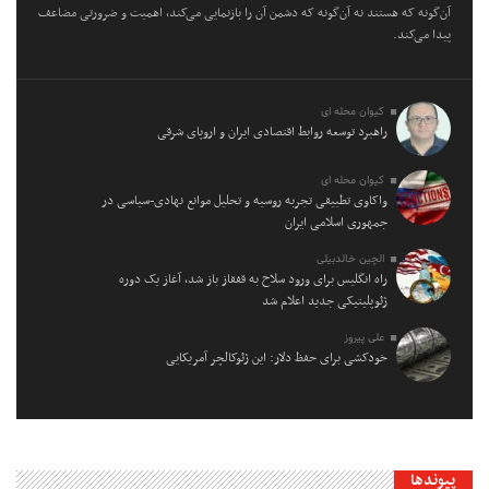
آن‌گونه که هستند نه آن‌گونه که دشمن آن را بازنمایی می‌کند، اهمیت و ضرورتی مضاعف
پیدا می‌کند.
کیوان محله ای
راهبرد توسعه روابط اقتصادی ایران و اروپای شرقی
کیوان محله ای
واکاوی تطبیقی تجربه روسیه و تحلیل موانع نهادی-سیاسی در
جمهوری اسلامی ایران
الچین خالدبیلی
راه انگلیس برای ورود سلاح به قفقاز باز شد، آغاز یک دوره
ژئوپلیتیکی جدید اعلام شد
علی پیروز
خودکشی برای حفظ دلار: این ژئوکالچر آمریکایی
پیوندها