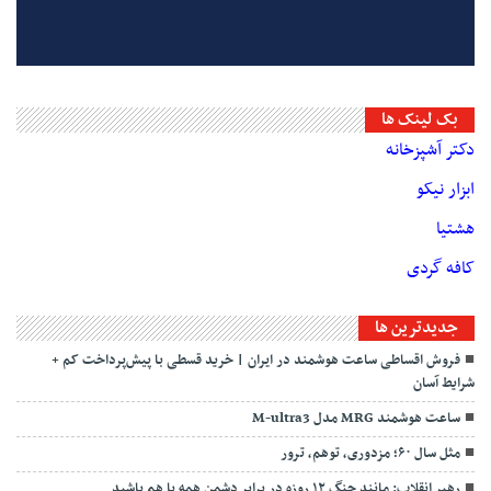
بک لینک ها
دکتر آشپزخانه
ابزار نیکو
هشتیا
کافه گردی
جديدترين ها
فروش اقساطی ساعت هوشمند در ایران | خرید قسطی با پیش‌پرداخت کم +
شرایط آسان
ساعت هوشمند MRG مدل M-ultra3
مثل سال ۶۰؛ مزدوری، توهم، ترور
رهبر انقلاب: مانند جنگ ۱۲ روزه در برابر دشمن همه با هم باشید