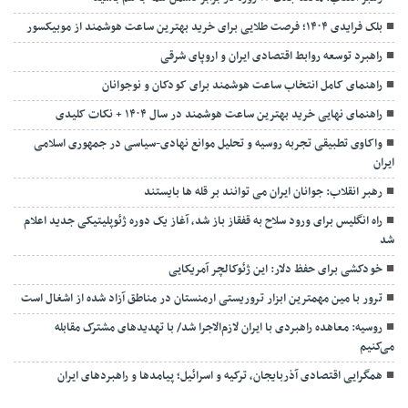
بلک فرایدی ۱۴۰۴؛ فرصت طلایی برای خرید بهترین ساعت هوشمند از موبیکسور
راهبرد توسعه روابط اقتصادی ایران و اروپای شرقی
راهنمای کامل انتخاب ساعت هوشمند برای کودکان و نوجوانان
راهنمای نهایی خرید بهترین ساعت هوشمند در سال ۱۴۰۴ + نکات کلیدی
واکاوی تطبیقی تجربه روسیه و تحلیل موانع نهادی-سیاسی در جمهوری اسلامی
ایران
رهبر انقلاب: جوانان ایران می توانند بر قله ها بایستند
راه انگلیس برای ورود سلاح به قفقاز باز شد، آغاز یک دوره ژئوپلیتیکی جدید اعلام
شد
خودکشی برای حفظ دلار: این ژئوکالچر آمریکایی
ترور با مین مهمترین ابزار تروریستی ارمنستان در مناطق آزاد شده از اشغال است
روسیه: معاهده راهبردی با ایران لازم‌الاجرا شد/ با تهدیدهای مشترک مقابله
می‌کنیم
همگرایی اقتصادی آذربایجان، ترکیه و اسرائیل؛ پیامدها و راهبردهای ایران