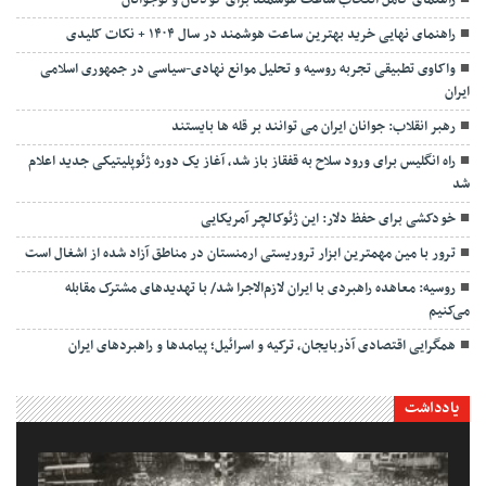
راهنمای نهایی خرید بهترین ساعت هوشمند در سال ۱۴۰۴ + نکات کلیدی
واکاوی تطبیقی تجربه روسیه و تحلیل موانع نهادی-سیاسی در جمهوری اسلامی
ایران
رهبر انقلاب: جوانان ایران می توانند بر قله ها بایستند
راه انگلیس برای ورود سلاح به قفقاز باز شد، آغاز یک دوره ژئوپلیتیکی جدید اعلام
شد
خودکشی برای حفظ دلار: این ژئوکالچر آمریکایی
ترور با مین مهمترین ابزار تروریستی ارمنستان در مناطق آزاد شده از اشغال است
روسیه: معاهده راهبردی با ایران لازم‌الاجرا شد/ با تهدیدهای مشترک مقابله
می‌کنیم
همگرایی اقتصادی آذربایجان، ترکیه و اسرائیل؛ پیامدها و راهبردهای ایران
یادداشت