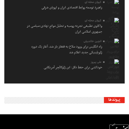
کیوان محله ای
راهبرد توسعه روابط اقتصادی ایران و اروپای شرقی
کیوان محله ای
واکاوی تطبیقی تجربه روسیه و تحلیل موانع نهادی-سیاسی در
جمهوری اسلامی ایران
الچین خالدبیلی
راه انگلیس برای ورود سلاح به قفقاز باز شد، آغاز یک دوره
ژئوپلیتیکی جدید اعلام شد
علی پیروز
خودکشی برای حفظ دلار: این ژئوکالچر آمریکایی
پیوندها