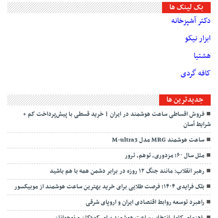
بک لینک ها
دکتر آشپزخانه
ابزار نیکو
هشتیا
کافه گردی
جديدترين ها
فروش اقساطی ساعت هوشمند در ایران | خرید قسطی با پیش‌پرداخت کم +
شرایط آسان
ساعت هوشمند MRG مدل M-ultra3
مثل سال ۶۰؛ مزدوری، توهم، ترور
رهبر انقلاب: مانند جنگ ۱۲ روزه در برابر دشمن همه با هم باشید
بلک فرایدی ۱۴۰۴؛ فرصت طلایی برای خرید بهترین ساعت هوشمند از موبیکسور
راهبرد توسعه روابط اقتصادی ایران و اروپای شرقی
راهنمای کامل انتخاب ساعت هوشمند برای کودکان و نوجوانان