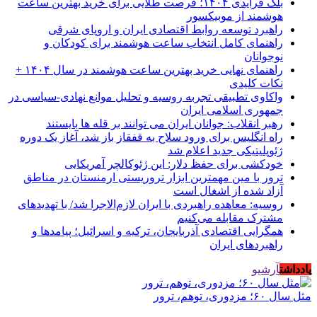
بلک فرایدی ۱۴۰۴؛ فرصت طلایی برای خرید بهترین ساعت
هوشمند از موبیکسور
راهبرد توسعه روابط اقتصادی ایران و اروپای شرقی
راهنمای کامل انتخاب ساعت هوشمند برای کودکان و
نوجوانان
راهنمای نهایی خرید بهترین ساعت هوشمند در سال ۱۴۰۴ +
نکات کلیدی
واکاوی تطبیقی تجربه روسیه و تحلیل موانع نهادی-سیاسی در
جمهوری اسلامی ایران
رهبر انقلاب: جوانان ایران می توانند بر قله ها بایستند
راه انگلیس برای ورود سلاح به قفقاز باز شد، آغاز یک دوره
ژئوپلیتیکی جدید اعلام شد
خودکشی برای حفظ دلار: این ژئوکالچر آمریکایی
ترور با مین مهمترین ابزار تروریستی ارمنستان در مناطق
آزاد شده از اشغال است
روسیه: معاهده راهبردی با ایران لازم‌الاجرا شد/ با تهدیدهای
مشترک مقابله می‌کنیم
همگرایی اقتصادی آذربایجان، ترکیه و اسرائیل؛ پیامدها و
راهبردهای ایران
یادداشت
آرشیو
مثل سال ۶۰؛ مزدوری، توهم، ترور