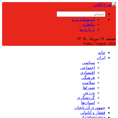
اندیشکده ترند
تبلیغات
درباره ما
جمعه, ۱۶ مرداد , ۱۴۰۵
Friday, 7 August , 2026
خانه
ایران
سیاسی
اجتماعی
اقتصادی
فرهنگی
سلامت
شوراها
ورزش
گردشگری
استان‌ها
جمهوری آذربایجان
قفقاز و آناتولی
Azərbaycanca