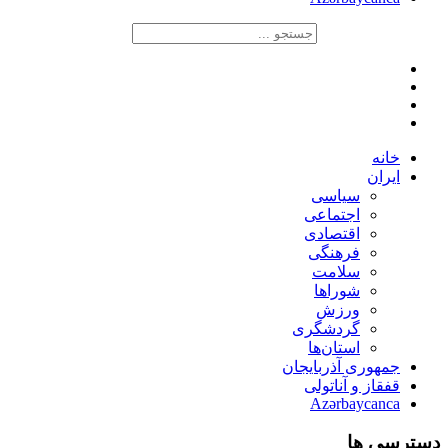
خانه
ایران
سیاسی
اجتماعی
اقتصادی
فرهنگی
سلامت
شوراها
ورزش
گردشگری
استان‌ها
جمهوری آذربایجان
قفقاز و آناتولی
Azərbaycanca
دسترسی ها