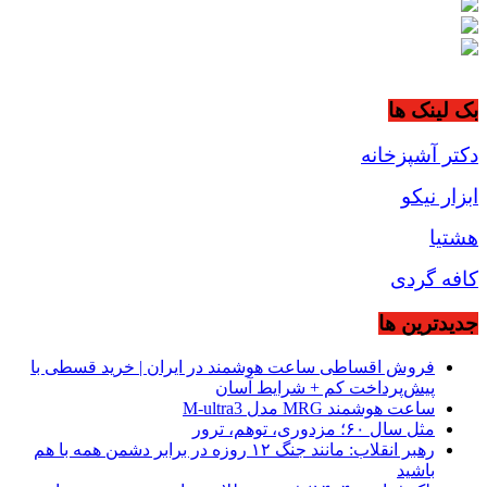
بک لینک ها
دکتر آشپزخانه
ابزار نیکو
هشتیا
کافه گردی
جديدترين ها
فروش اقساطی ساعت هوشمند در ایران | خرید قسطی با
پیش‌پرداخت کم + شرایط آسان
ساعت هوشمند MRG مدل M-ultra3
مثل سال ۶۰؛ مزدوری، توهم، ترور
رهبر انقلاب: مانند جنگ ۱۲ روزه در برابر دشمن همه با هم
باشید