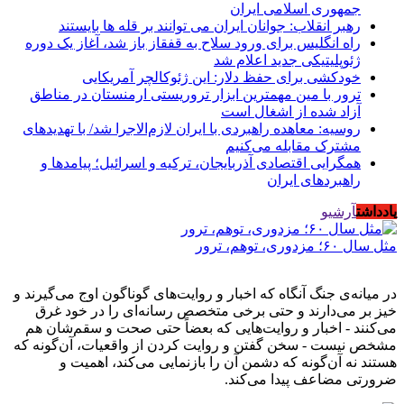
جمهوری اسلامی ایران
رهبر انقلاب: جوانان ایران می توانند بر قله ها بایستند
راه انگلیس برای ورود سلاح به قفقاز باز شد، آغاز یک دوره
ژئوپلیتیکی جدید اعلام شد
خودکشی برای حفظ دلار: این ژئوکالچر آمریکایی
ترور با مین مهمترین ابزار تروریستی ارمنستان در مناطق
آزاد شده از اشغال است
روسیه: معاهده راهبردی با ایران لازم‌الاجرا شد/ با تهدیدهای
مشترک مقابله می‌کنیم
همگرایی اقتصادی آذربایجان، ترکیه و اسرائیل؛ پیامدها و
راهبردهای ایران
یادداشت
آرشیو
مثل سال ۶۰؛ مزدوری، توهم، ترور
در میانه‌ی جنگ آنگاه که اخبار و روایت‌های گوناگون اوج می‌گیرند و
خیز بر می‌دارند و حتی برخی متخصص رسانه‌ای را در خود غرق
می‌کنند - اخبار و روایت‌هایی که بعضاً حتی صحت و سقم‌شان هم
مشخص نیست - سخن گفتن و روایت کردن از واقعیات، آن‌گونه که
هستند نه آن‌گونه که دشمن آن را بازنمایی می‌کند، اهمیت و
ضرورتی مضاعف پیدا می‌کند.