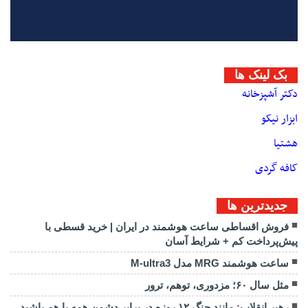
بک لینک ها
دکتر آشپزخانه
ابزار نیکو
هشتیا
کافه گردی
جديدترين ها
فروش اقساطی ساعت هوشمند در ایران | خرید قسطی با
پیش‌پرداخت کم + شرایط آسان
ساعت هوشمند MRG مدل M-ultra3
مثل سال ۶۰؛ مزدوری، توهم، ترور
رهبر انقلاب: مانند جنگ ۱۲ روزه در برابر دشمن همه با هم باشید