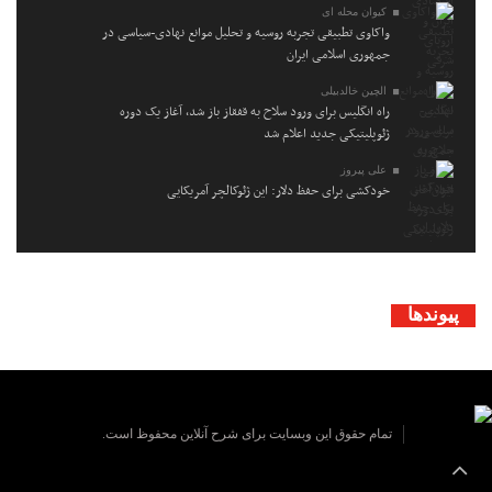
کیوان محله ای
واکاوی تطبیقی تجربه روسیه و تحلیل موانع نهادی-سیاسی در
جمهوری اسلامی ایران
الچین خالدبیلی
راه انگلیس برای ورود سلاح به قفقاز باز شد، آغاز یک دوره
ژئوپلیتیکی جدید اعلام شد
علی پیروز
خودکشی برای حفظ دلار: این ژئوکالچر آمریکایی
پیوندها
تمام حقوق این وبسایت برای شرح آنلاین محفوظ است.