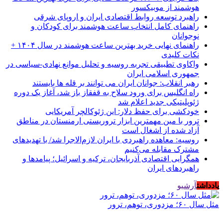
هوشمند از موبیکسور
راهبرد توسعه روابط اقتصادی ایران و اروپای شرقی
راهنمای کامل انتخاب ساعت هوشمند برای کودکان و
نوجوانان
راهنمای نهایی خرید بهترین ساعت هوشمند در سال ۱۴۰۴ +
نکات کلیدی
واکاوی تطبیقی تجربه روسیه و تحلیل موانع نهادی-سیاسی در
جمهوری اسلامی ایران
رهبر انقلاب: جوانان ایران می توانند بر قله ها بایستند
راه انگلیس برای ورود سلاح به قفقاز باز شد، آغاز یک دوره
ژئوپلیتیکی جدید اعلام شد
خودکشی برای حفظ دلار: این ژئوکالچر آمریکایی
ترور با مین مهمترین ابزار تروریستی ارمنستان در مناطق
آزاد شده از اشغال است
روسیه: معاهده راهبردی با ایران لازم‌الاجرا شد/ با تهدیدهای
مشترک مقابله می‌کنیم
همگرایی اقتصادی آذربایجان، ترکیه و اسرائیل؛ پیامدها و
راهبردهای ایران
یادداشت
آرشیو
مثل سال ۶۰؛ مزدوری، توهم، ترور