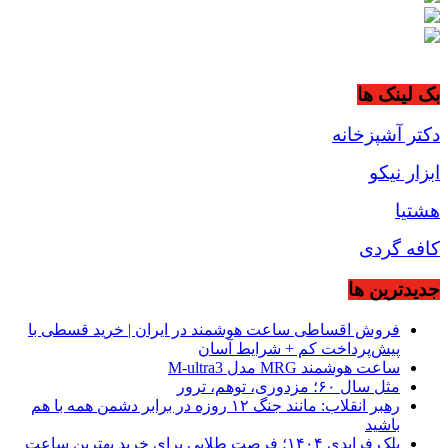
بک لینک ها
دکتر آشپزخانه
ابزار نیکو
هشتیا
کافه گردی
جديدترين ها
فروش اقساطی ساعت هوشمند در ایران | خرید قسطی با
پیش‌پرداخت کم + شرایط آسان
ساعت هوشمند MRG مدل M-ultra3
مثل سال ۶۰؛ مزدوری، توهم، ترور
رهبر انقلاب: مانند جنگ ۱۲ روزه در برابر دشمن همه با هم
باشید
بلک فرایدی ۱۴۰۴؛ فرصت طلایی برای خرید بهترین ساعت