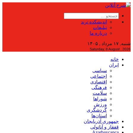
اندیشکده ترند
تبلیغات
درباره ما
شنبه, ۱۷ مرداد , ۱۴۰۵
Saturday, 8 August , 2026
خانه
ایران
سیاسی
اجتماعی
اقتصادی
فرهنگی
سلامت
شوراها
ورزش
گردشگری
استان‌ها
جمهوری آذربایجان
قفقاز و آناتولی
Azərbaycanca