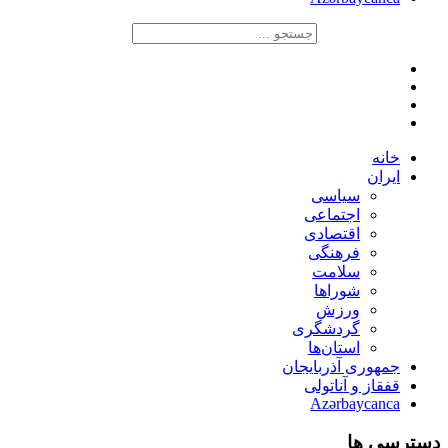
خانه
ایران
سیاسی
اجتماعی
اقتصادی
فرهنگی
سلامت
شوراها
ورزش
گردشگری
استان‌ها
جمهوری آذربایجان
قفقاز و آناتولی
Azərbaycanca
دسترسی ها