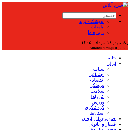
اندیشکده ترند
تبلیغات
درباره ما
یکشنبه, ۱۸ مرداد , ۱۴۰۵
Sunday, 9 August , 2026
خانه
ایران
سیاسی
اجتماعی
اقتصادی
فرهنگی
سلامت
شوراها
ورزش
گردشگری
استان‌ها
جمهوری آذربایجان
قفقاز و آناتولی
Azərbaycanca