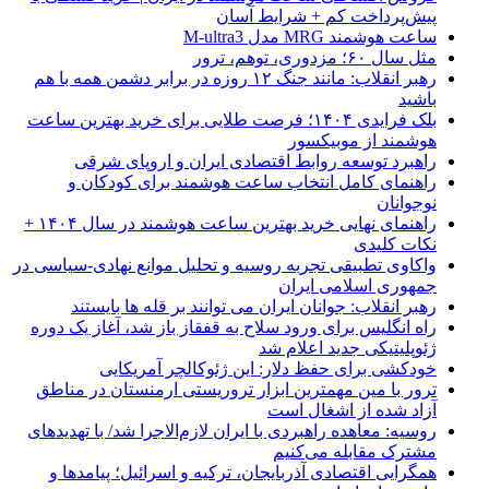
پیش‌پرداخت کم + شرایط آسان
ساعت هوشمند MRG مدل M-ultra3
مثل سال ۶۰؛ مزدوری، توهم، ترور
رهبر انقلاب: مانند جنگ ۱۲ روزه در برابر دشمن همه با هم
باشید
بلک فرایدی ۱۴۰۴؛ فرصت طلایی برای خرید بهترین ساعت
هوشمند از موبیکسور
راهبرد توسعه روابط اقتصادی ایران و اروپای شرقی
راهنمای کامل انتخاب ساعت هوشمند برای کودکان و
نوجوانان
راهنمای نهایی خرید بهترین ساعت هوشمند در سال ۱۴۰۴ +
نکات کلیدی
واکاوی تطبیقی تجربه روسیه و تحلیل موانع نهادی-سیاسی در
جمهوری اسلامی ایران
رهبر انقلاب: جوانان ایران می توانند بر قله ها بایستند
راه انگلیس برای ورود سلاح به قفقاز باز شد، آغاز یک دوره
ژئوپلیتیکی جدید اعلام شد
خودکشی برای حفظ دلار: این ژئوکالچر آمریکایی
ترور با مین مهمترین ابزار تروریستی ارمنستان در مناطق
آزاد شده از اشغال است
روسیه: معاهده راهبردی با ایران لازم‌الاجرا شد/ با تهدیدهای
مشترک مقابله می‌کنیم
همگرایی اقتصادی آذربایجان، ترکیه و اسرائیل؛ پیامدها و