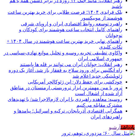
رهبر انقلاب: مانند جنگ ۱۲ روزه در برابر دشمن همه با هم
باشید
بلک فرایدی ۱۴۰۴؛ فرصت طلایی برای خرید بهترین ساعت
هوشمند از موبیکسور
راهبرد توسعه روابط اقتصادی ایران و اروپای شرقی
راهنمای کامل انتخاب ساعت هوشمند برای کودکان و
نوجوانان
راهنمای نهایی خرید بهترین ساعت هوشمند در سال ۱۴۰۴ +
نکات کلیدی
واکاوی تطبیقی تجربه روسیه و تحلیل موانع نهادی-سیاسی در
جمهوری اسلامی ایران
رهبر انقلاب: جوانان ایران می توانند بر قله ها بایستند
راه انگلیس برای ورود سلاح به قفقاز باز شد، آغاز یک دوره
ژئوپلیتیکی جدید اعلام شد
خودکشی برای حفظ دلار: این ژئوکالچر آمریکایی
ترور با مین مهمترین ابزار تروریستی ارمنستان در مناطق
آزاد شده از اشغال است
روسیه: معاهده راهبردی با ایران لازم‌الاجرا شد/ با تهدیدهای
مشترک مقابله می‌کنیم
همگرایی اقتصادی آذربایجان، ترکیه و اسرائیل؛ پیامدها و
راهبردهای ایران
یادداشت
آرشیو