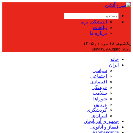
اندیشکده ترند
تبلیغات
درباره ما
یکشنبه, ۱۸ مرداد , ۱۴۰۵
Sunday, 9 August , 2026
خانه
ایران
سیاسی
اجتماعی
اقتصادی
فرهنگی
سلامت
شوراها
ورزش
گردشگری
استان‌ها
جمهوری آذربایجان
قفقاز و آناتولی
Azərbaycanca