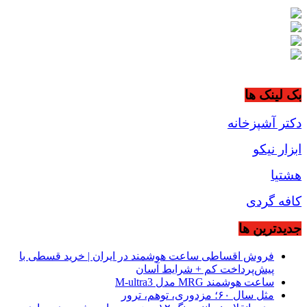
بک لینک ها
دکتر آشپزخانه
ابزار نیکو
هشتیا
کافه گردی
جديدترين ها
فروش اقساطی ساعت هوشمند در ایران | خرید قسطی با
پیش‌پرداخت کم + شرایط آسان
ساعت هوشمند MRG مدل M-ultra3
مثل سال ۶۰؛ مزدوری، توهم، ترور