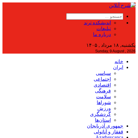
اندیشکده ترند
تبلیغات
درباره ما
یکشنبه, ۱۸ مرداد , ۱۴۰۵
Sunday, 9 August , 2026
خانه
ایران
سیاسی
اجتماعی
اقتصادی
فرهنگی
سلامت
شوراها
ورزش
گردشگری
استان‌ها
جمهوری آذربایجان
قفقاز و آناتولی
Azərbaycanca