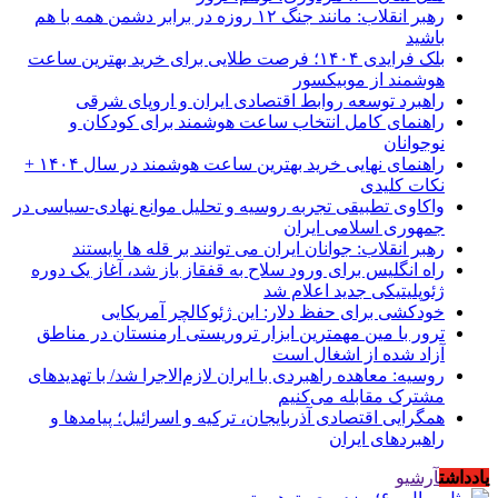
رهبر انقلاب: مانند جنگ ۱۲ روزه در برابر دشمن همه با هم
باشید
بلک فرایدی ۱۴۰۴؛ فرصت طلایی برای خرید بهترین ساعت
هوشمند از موبیکسور
راهبرد توسعه روابط اقتصادی ایران و اروپای شرقی
راهنمای کامل انتخاب ساعت هوشمند برای کودکان و
نوجوانان
راهنمای نهایی خرید بهترین ساعت هوشمند در سال ۱۴۰۴ +
نکات کلیدی
واکاوی تطبیقی تجربه روسیه و تحلیل موانع نهادی-سیاسی در
جمهوری اسلامی ایران
رهبر انقلاب: جوانان ایران می توانند بر قله ها بایستند
راه انگلیس برای ورود سلاح به قفقاز باز شد، آغاز یک دوره
ژئوپلیتیکی جدید اعلام شد
خودکشی برای حفظ دلار: این ژئوکالچر آمریکایی
ترور با مین مهمترین ابزار تروریستی ارمنستان در مناطق
آزاد شده از اشغال است
روسیه: معاهده راهبردی با ایران لازم‌الاجرا شد/ با تهدیدهای
مشترک مقابله می‌کنیم
همگرایی اقتصادی آذربایجان، ترکیه و اسرائیل؛ پیامدها و
راهبردهای ایران
یادداشت
آرشیو