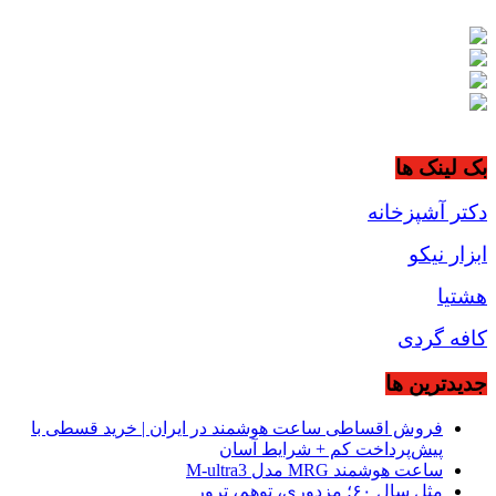
بک لینک ها
دکتر آشپزخانه
ابزار نیکو
هشتیا
کافه گردی
جديدترين ها
فروش اقساطی ساعت هوشمند در ایران | خرید قسطی با
پیش‌پرداخت کم + شرایط آسان
ساعت هوشمند MRG مدل M-ultra3
مثل سال ۶۰؛ مزدوری، توهم، ترور