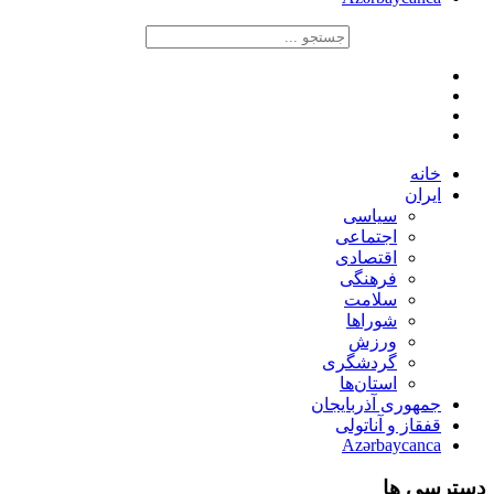
خانه
ایران
سیاسی
اجتماعی
اقتصادی
فرهنگی
سلامت
شوراها
ورزش
گردشگری
استان‌ها
جمهوری آذربایجان
قفقاز و آناتولی
Azərbaycanca
دسترسی ها