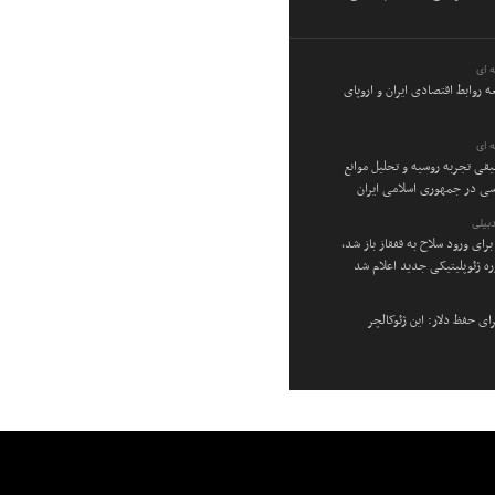
 ای
ه روابط اقتصادی ایران و اروپای
 ای
یقی تجربه روسیه و تحلیل موانع
ی در جمهوری اسلامی ایران
بیلی
برای ورود سلاح به قفقاز باز شد،
ره ژئوپلیتیکی جدید اعلام شد
ی حفظ دلار: این ژئوکالچر