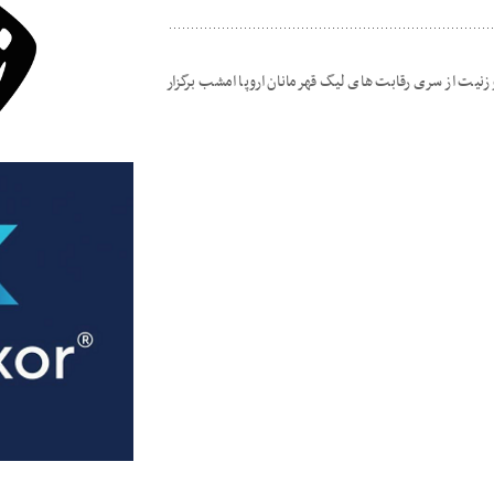
و زنیت از سری رقابت های لیگ قهرمانان اروپا امشب برگزار