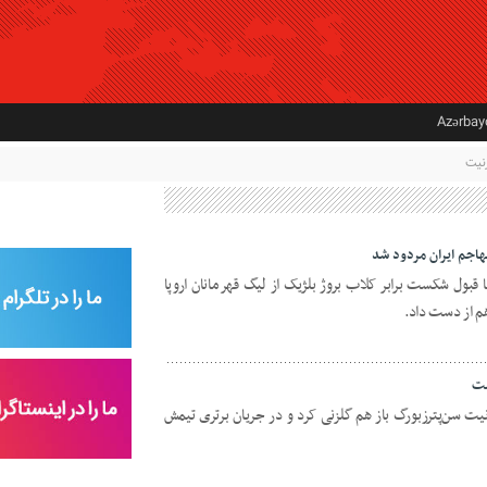
Azərba
نیت
اجم ایران مردود شد
 قبول شکست برابر کلاب بروژ بلژیک از لیگ قهرمانان اروپا
م از دست داد.
ست
زنیت سن‌پترزبورگ باز هم گلزنی کرد و در جریان برتری تیمش