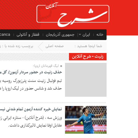
خانه
ایران
جمهوری آذربایجان
قفقاز و آناتولی
ycanca
شما اینجا هستید :
صفحه اصلی
برچسب زده شده با : ز
زنیت - شرح آنلاین
لیگ قهرمانان اروپا؛
حذف زنیت در حضور سردار آزمون/ گل مه
تبم فوتبال زنیت سنت پترزبورگ روسیه با
حذف شد و شانس حضور در لیگ اروپا را ه
03 دسامبر 2020
نمایش خیره کننده آزمون تمام شدنی نی
ورزش سه ، (شرح آنلاین) - ستاره ایرانی 
مقابل اوفا نمایش تاثیرگذاری داشت.
11 مارس 2019