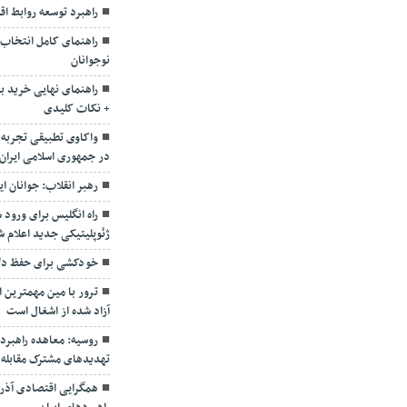
راهبرد توسعه روابط اق
راهنمای کامل انتخاب
نوجوانان
+ نکات کلیدی
واکاوی تطبیقی تجربه 
در جمهوری اسلامی ایران
رهبر انقلاب: جوانان ای
راه انگلیس برای ورود س
ژئوپلیتیکی جدید اعلام 
خودکشی برای حفظ دلار
ترور با مین مهمترین 
آزاد شده از اشغال است
روسیه: معاهده راهبردی ب
تهدیدهای مشترک مقابله 
همگرایی اقتصادی آذربا