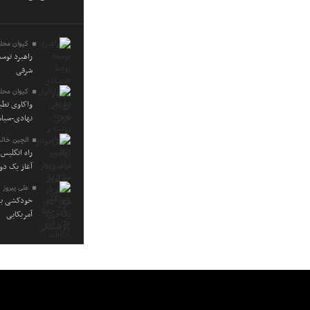
کیوان محله
راهبرد توسع
شرقی
کیوان محله
واکاوی تطب
نهادی-سیاس
الچین خالد
راه انگلیس 
آغاز یک دو
علی پیروز
خودکشی برا
آمریکایی