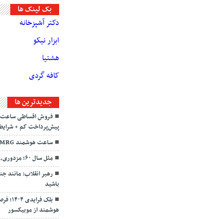
بک لینک ها
دکتر آشپزخانه
ابزار نیکو
هشتیا
کافه گردی
جديدترين ها
فروش اقساطی ساعت هو
پیش‌پرداخت کم + شرایط
ساعت هوشمند MRG مدل M-ultra3
مثل سال ۶۰؛ مزدوری، توهم، ترور
باشید
بلک فر
هوشمند از موبیکسور