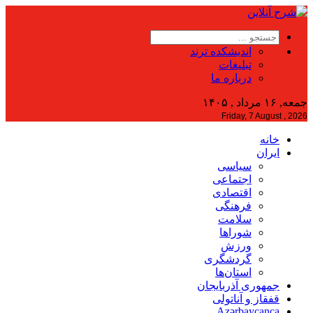
اندیشکده ترند
تبلیغات
درباره ما
جمعه, ۱۶ مرداد , ۱۴۰۵
Friday, 7 August , 2026
خانه
ایران
سیاسی
اجتماعی
اقتصادی
فرهنگی
سلامت
شوراها
ورزش
گردشگری
استان‌ها
جمهوری آذربایجان
قفقاز و آناتولی
Azərbaycanca