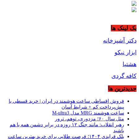
بک لینک ها
دکتر آشپزخانه
ابزار نیکو
هشتیا
کافه گردی
جديدترين ها
فروش اقساطی ساعت هوشمند در ایران | خرید قسطی با
پیش‌پرداخت کم + شرایط آسان
ساعت هوشمند MRG مدل M-ultra3
مثل سال ۶۰؛ مزدوری، توهم، ترور
رهبر انقلاب: مانند جنگ ۱۲ روزه در برابر دشمن همه با هم
باشید
بلک فرایدی ۱۴۰۴؛ فرصت طلایی برای خرید بهترین ساعت