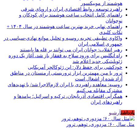
هوشمند از موبیکسور
راهبرد توسعه روابط اقتصادی ایران و اروپای شرقی
راهنمای کامل انتخاب ساعت هوشمند برای کودکان و
نوجوانان
راهنمای نهایی خرید بهترین ساعت هوشمند در سال ۱۴۰۴ +
نکات کلیدی
واکاوی تطبیقی تجربه روسیه و تحلیل موانع نهادی-سیاسی در
جمهوری اسلامی ایران
رهبر انقلاب: جوانان ایران می توانند بر قله ها بایستند
راه انگلیس برای ورود سلاح به قفقاز باز شد، آغاز یک دوره
ژئوپلیتیکی جدید اعلام شد
خودکشی برای حفظ دلار: این ژئوکالچر آمریکایی
ترور با مین مهمترین ابزار تروریستی ارمنستان در مناطق
آزاد شده از اشغال است
روسیه: معاهده راهبردی با ایران لازم‌الاجرا شد/ با تهدیدهای
مشترک مقابله می‌کنیم
همگرایی اقتصادی آذربایجان، ترکیه و اسرائیل؛ پیامدها و
راهبردهای ایران
یادداشت
آرشیو
مثل سال ۶۰؛ مزدوری، توهم، ترور