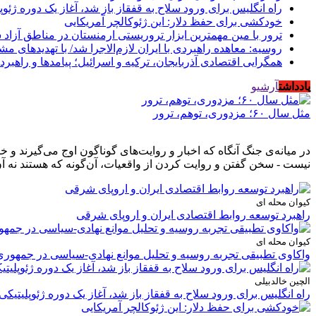
راه انگلیس برای ورود سلاح به قفقاز باز شد، آغاز یک دوره ژئوپ
خودکشی برای حفظ دلار: این ژئوکالچر آمریکایی
ترور با مین مهمترین ابزار تروریستی ارمنستان در مناطق آزاد
روسیه: معاهده راهبردی با ایران لازم‌الاجرا شد/ با تهدیدهای م
همگرایی اقتصادی آذربایجان، ترکیه و اسرائیل؛ پیامدها و راهبرد
یادداشت
آرشیو
مثل سال ۶۰؛ مزدوری، توهم، ترور
در میانه‌ی جنگ آنگاه که اخبار و روایت‌های گوناگون اوج می‌گیرند 
نیست - سخن گفتن و روایت کردن از واقعیات، آن‌گونه که هستند نه آن
کیوان محله ای
راهبرد توسعه روابط اقتصادی ایران و اروپای شرقی
کیوان محله ای
واکاوی تطبیقی تجربه روسیه و تحلیل موانع نهادی-سیاسی در جمهوری
الچین خالدبیلی
راه انگلیس برای ورود سلاح به قفقاز باز شد، آغاز یک دوره ژئوپلیتیکی