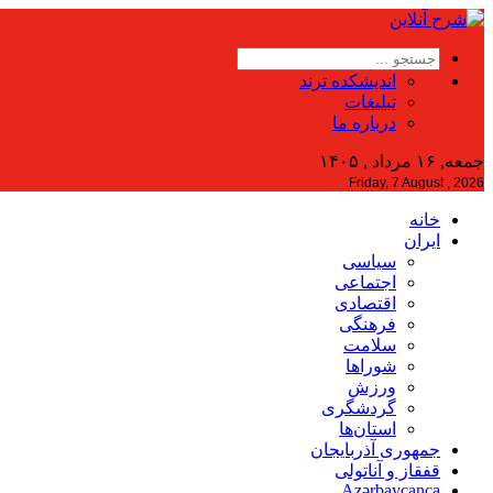
اندیشکده ترند
تبلیغات
درباره ما
جمعه, ۱۶ مرداد , ۱۴۰۵
Friday, 7 August , 2026
خانه
ایران
سیاسی
اجتماعی
اقتصادی
فرهنگی
سلامت
شوراها
ورزش
گردشگری
استان‌ها
جمهوری آذربایجان
قفقاز و آناتولی
Azərbaycanca