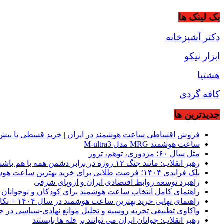
بک لینک ها
دکتر آشپزخانه
ابزار نیکو
هشتیا
کافه گردی
جديدترين ها
فروش اقساطی ساعت هوشمند در ایران | خرید قسطی با پیش‌
ساعت هوشمند MRG مدل M-ultra3
مثل سال ۶۰؛ مزدوری، توهم، ترور
رهبر انقلاب: مانند جنگ ۱۲ روزه در برابر دشمن همه با هم باشید
بلک فرایدی ۱۴۰۴؛ فرصت طلایی برای خرید بهترین ساعت هوشمند از موبیکسور
راهبرد توسعه روابط اقتصادی ایران و اروپای شرقی
راهنمای کامل انتخاب ساعت هوشمند برای کودکان و نوجوانان
راهنمای نهایی خرید بهترین ساعت هوشمند در سال ۱۴۰۴ + نکات کلیدی
واکاوی تطبیقی تجربه روسیه و تحلیل موانع نهادی-سیاسی در ج
رهبر انقلاب: جوانان ایران می توانند بر قله ها بایستند