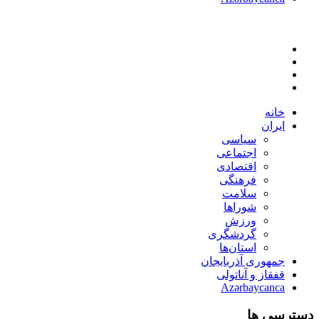
خانه
ایران
سیاسی
اجتماعی
اقتصادی
فرهنگی
سلامت
شوراها
ورزش
گردشگری
استان‌ها
جمهوری آذربایجان
قفقاز و آناتولی
Azərbaycanca
دسترسی ها