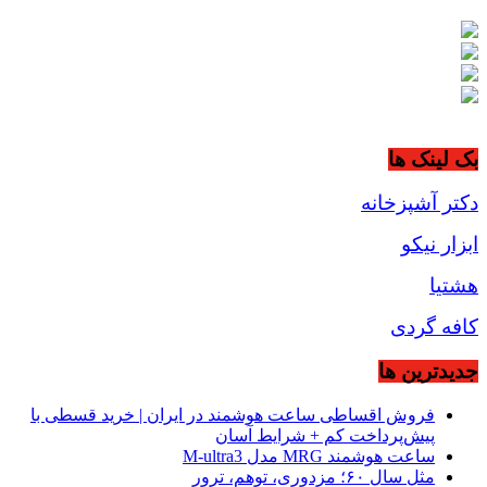
بک لینک ها
دکتر آشپزخانه
ابزار نیکو
هشتیا
کافه گردی
جديدترين ها
فروش اقساطی ساعت هوشمند در ایران | خرید قسطی با
پیش‌پرداخت کم + شرایط آسان
ساعت هوشمند MRG مدل M-ultra3
مثل سال ۶۰؛ مزدوری، توهم، ترور