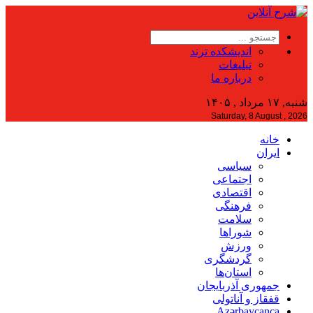
اندیشکده ترند
تبلیغات
درباره ما
شنبه, ۱۷ مرداد , ۱۴۰۵
Saturday, 8 August , 2026
خانه
ایران
سیاسی
اجتماعی
اقتصادی
فرهنگی
سلامت
شوراها
ورزش
گردشگری
استان‌ها
جمهوری آذربایجان
قفقاز و آناتولی
Azərbaycanca