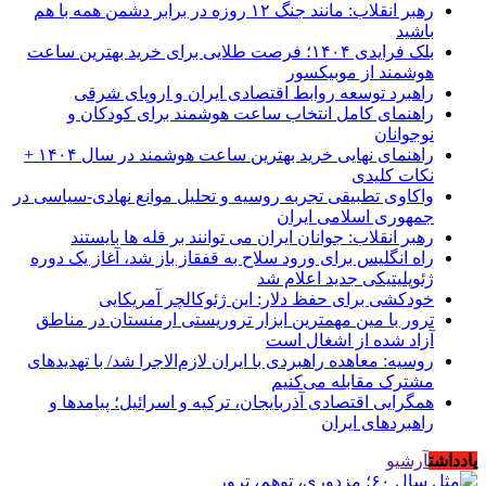
رهبر انقلاب: مانند جنگ ۱۲ روزه در برابر دشمن همه با هم
باشید
بلک فرایدی ۱۴۰۴؛ فرصت طلایی برای خرید بهترین ساعت
هوشمند از موبیکسور
راهبرد توسعه روابط اقتصادی ایران و اروپای شرقی
راهنمای کامل انتخاب ساعت هوشمند برای کودکان و
نوجوانان
راهنمای نهایی خرید بهترین ساعت هوشمند در سال ۱۴۰۴ +
نکات کلیدی
واکاوی تطبیقی تجربه روسیه و تحلیل موانع نهادی-سیاسی در
جمهوری اسلامی ایران
رهبر انقلاب: جوانان ایران می توانند بر قله ها بایستند
راه انگلیس برای ورود سلاح به قفقاز باز شد، آغاز یک دوره
ژئوپلیتیکی جدید اعلام شد
خودکشی برای حفظ دلار: این ژئوکالچر آمریکایی
ترور با مین مهمترین ابزار تروریستی ارمنستان در مناطق
آزاد شده از اشغال است
روسیه: معاهده راهبردی با ایران لازم‌الاجرا شد/ با تهدیدهای
مشترک مقابله می‌کنیم
همگرایی اقتصادی آذربایجان، ترکیه و اسرائیل؛ پیامدها و
راهبردهای ایران
یادداشت
آرشیو