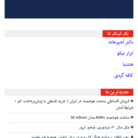
بک لینک ها
دکتر آشپزخانه
ابزار نیکو
هشتیا
کافه گردی
جديدترين ها
فروش اقساطی ساعت هوشمند در ایران | خرید قسطی با پیش‌پرداخت کم +
شرایط آسان
ساعت هوشمند MRG مدل M-ultra3
مثل سال ۶۰؛ مزدوری، توهم، ترور
رهبر انقلاب: مانند جنگ ۱۲ روزه در برابر دشمن همه با هم باشید