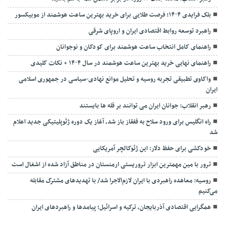
بلک فرایدی ۱۴۰۴؛ فرصت طلایی برای خرید بهترین ساعت هوشمند از موبیکسور
راهبرد توسعه روابط اقتصادی ایران و اروپای شرقی
راهنمای کامل انتخاب ساعت هوشمند برای کودکان و نوجوانان
راهنمای نهایی خرید بهترین ساعت هوشمند در سال ۱۴۰۴ + نکات کلیدی
واکاوی تطبیقی تجربه روسیه و تحلیل موانع نهادی-سیاسی در جمهوری اسلامی
ایران
رهبر انقلاب: جوانان ایران می توانند بر قله ها بایستند
راه انگلیس برای ورود سلاح به قفقاز باز شد، آغاز یک دوره ژئوپلیتیکی جدید اعلام
شد
خودکشی برای حفظ دلار: این ژئوکالچر آمریکایی
ترور با مین مهمترین ابزار تروریستی ارمنستان در مناطق آزاد شده از اشغال است
روسیه: معاهده راهبردی با ایران لازم‌الاجرا شد/ با تهدیدهای مشترک مقابله
می‌کنیم
همگرایی اقتصادی آذربایجان، ترکیه و اسرائیل؛ پیامدها و راهبردهای ایران