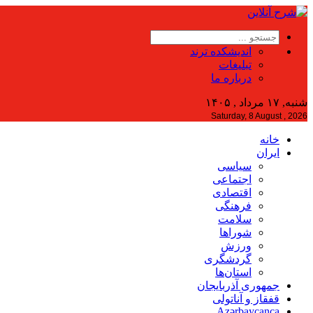
اندیشکده ترند
تبلیغات
درباره ما
شنبه, ۱۷ مرداد , ۱۴۰۵
Saturday, 8 August , 2026
خانه
ایران
سیاسی
اجتماعی
اقتصادی
فرهنگی
سلامت
شوراها
ورزش
گردشگری
استان‌ها
جمهوری آذربایجان
قفقاز و آناتولی
Azərbaycanca