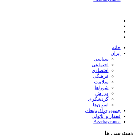
خانه
ایران
سیاسی
اجتماعی
اقتصادی
فرهنگی
سلامت
شوراها
ورزش
گردشگری
استان‌ها
جمهوری آذربایجان
قفقاز و آناتولی
Azərbaycanca
دسترسی ها