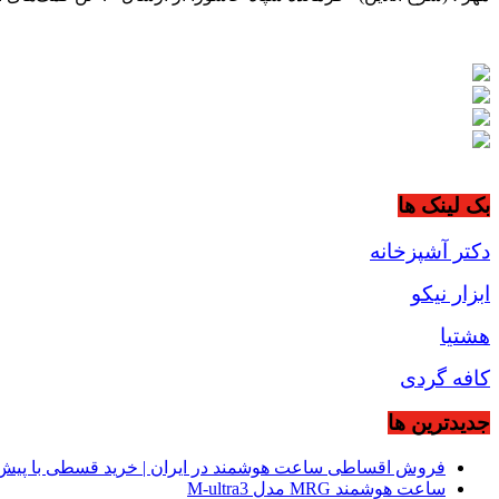
بک لینک ها
دکتر آشپزخانه
ابزار نیکو
هشتیا
کافه گردی
جديدترين ها
فروش اقساطی ساعت هوشمند در ایران | خرید قسطی با پیش‌
ساعت هوشمند MRG مدل M-ultra3