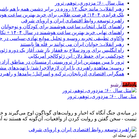
مثل سال ۶۰؛ مزدوری، توهم، ترور
رهبر انقلاب: مانند جنگ ۱۲ روزه در برابر دشمن همه با هم باشید
بلک فرایدی ۱۴۰۴؛ فرصت طلایی برای خرید بهترین ساعت هوشمند از موبیکسور
راهبرد توسعه روابط اقتصادی ایران و اروپای شرقی
راهنمای کامل انتخاب ساعت هوشمند برای کودکان و نوجوانان
راهنمای نهایی خرید بهترین ساعت هوشمند در سال ۱۴۰۴ + نکات کلیدی
واکاوی تطبیقی تجربه روسیه و تحلیل موانع نهادی-سیاسی در ج
رهبر انقلاب: جوانان ایران می توانند بر قله ها بایستند
راه انگلیس برای ورود سلاح به قفقاز باز شد، آغاز یک دوره ژئوپ
خودکشی برای حفظ دلار: این ژئوکالچر آمریکایی
ترور با مین مهمترین ابزار تروریستی ارمنستان در مناطق آزاد
روسیه: معاهده راهبردی با ایران لازم‌الاجرا شد/ با تهدیدهای م
همگرایی اقتصادی آذربایجان، ترکیه و اسرائیل؛ پیامدها و راهبرد
یادداشت
آرشیو
مثل سال ۶۰؛ مزدوری، توهم، ترور
در میانه‌ی جنگ آنگاه که اخبار و روایت‌های گوناگون اوج می‌گیرند 
نیست - سخن گفتن و روایت کردن از واقعیات، آن‌گونه که هستند نه آن
کیوان محله ای