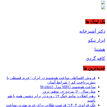
بک لینک ها
دکتر آشپزخانه
ابزار نیکو
هشتیا
کافه گردی
جديدترين ها
فروش اقساطی ساعت هوشمند در ایران | خرید قسطی با
پیش‌پرداخت کم + شرایط آسان
ساعت هوشمند MRG مدل M-ultra3
مثل سال ۶۰؛ مزدوری، توهم، ترور
رهبر انقلاب: مانند جنگ ۱۲ روزه در برابر دشمن همه با هم
باشید
بلک فرایدی ۱۴۰۴؛ فرصت طلایی برای خرید بهترین ساعت