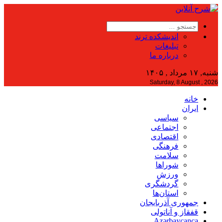
اندیشکده ترند
تبلیغات
درباره ما
شنبه, ۱۷ مرداد , ۱۴۰۵
Saturday, 8 August , 2026
خانه
ایران
سیاسی
اجتماعی
اقتصادی
فرهنگی
سلامت
شوراها
ورزش
گردشگری
استان‌ها
جمهوری آذربایجان
قفقاز و آناتولی
Azərbaycanca