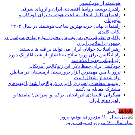
هوشمند از موبیکسور
راهبرد توسعه روابط اقتصادی ایران و اروپای شرقی
راهنمای کامل انتخاب ساعت هوشمند برای کودکان و
نوجوانان
راهنمای نهایی خرید بهترین ساعت هوشمند در سال ۱۴۰۴ +
نکات کلیدی
واکاوی تطبیقی تجربه روسیه و تحلیل موانع نهادی-سیاسی در
جمهوری اسلامی ایران
رهبر انقلاب: جوانان ایران می توانند بر قله ها بایستند
راه انگلیس برای ورود سلاح به قفقاز باز شد، آغاز یک دوره
ژئوپلیتیکی جدید اعلام شد
خودکشی برای حفظ دلار: این ژئوکالچر آمریکایی
ترور با مین مهمترین ابزار تروریستی ارمنستان در مناطق
آزاد شده از اشغال است
روسیه: معاهده راهبردی با ایران لازم‌الاجرا شد/ با تهدیدهای
مشترک مقابله می‌کنیم
همگرایی اقتصادی آذربایجان، ترکیه و اسرائیل؛ پیامدها و
راهبردهای ایران
یادداشت
آرشیو
مثل سال ۶۰؛ مزدوری، توهم، ترور