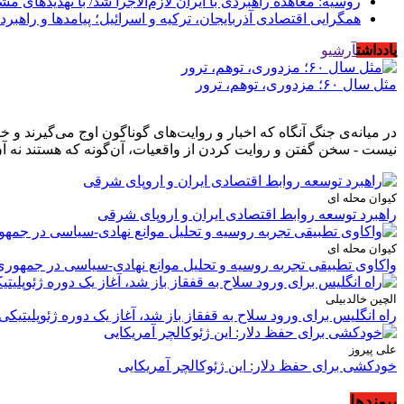
روسیه: معاهده راهبردی با ایران لازم‌الاجرا شد/ با تهدیدهای م
همگرایی اقتصادی آذربایجان، ترکیه و اسرائیل؛ پیامدها و راهبرد
یادداشت
آرشیو
مثل سال ۶۰؛ مزدوری، توهم، ترور
در میانه‌ی جنگ آنگاه که اخبار و روایت‌های گوناگون اوج می‌گیرند 
نیست - سخن گفتن و روایت کردن از واقعیات، آن‌گونه که هستند نه آن
کیوان محله ای
راهبرد توسعه روابط اقتصادی ایران و اروپای شرقی
کیوان محله ای
واکاوی تطبیقی تجربه روسیه و تحلیل موانع نهادی-سیاسی در جمهوری
الچین خالدبیلی
راه انگلیس برای ورود سلاح به قفقاز باز شد، آغاز یک دوره ژئوپلیتیکی
علی پیروز
خودکشی برای حفظ دلار: این ژئوکالچر آمریکایی
پیوندها