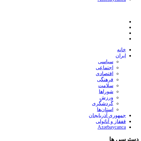
خانه
ایران
سیاسی
اجتماعی
اقتصادی
فرهنگی
سلامت
شوراها
ورزش
گردشگری
استان‌ها
جمهوری آذربایجان
قفقاز و آناتولی
Azərbaycanca
دسترسی ها