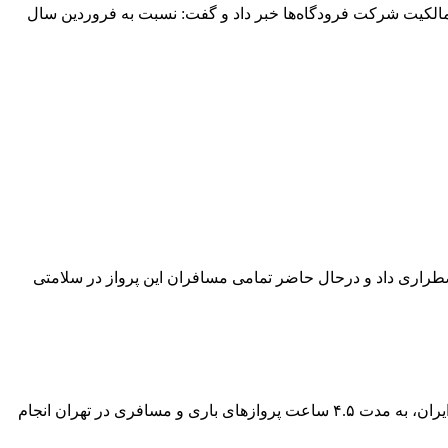
هوایی ایران از جابجایی حدود ٧٥٣ هزار مسافر در فرودگاه‌های تحت مالکیت شرکت فرودگاه‌ها خبر داد و گفت: نسبت به فروردین سال
طراری داد و درحال حاضر تمامی مسافران این پرواز در سلامتی
فارس ، (شرح آنلاین) - مدیر روابط عمومی سازمان هواپیمایی کشوری گفت: روز ۲۹ اسفند در راستای مانور هوایی ارتش جمهوری اسلامی ایران، به مدت ۴.۵ ساعت پروازهای باری و مسافری در تهران انجام