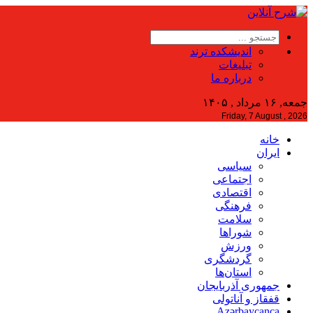
اندیشکده ترند
تبلیغات
درباره ما
جمعه, ۱۶ مرداد , ۱۴۰۵
Friday, 7 August , 2026
خانه
ایران
سیاسی
اجتماعی
اقتصادی
فرهنگی
سلامت
شوراها
ورزش
گردشگری
استان‌ها
جمهوری آذربایجان
قفقاز و آناتولی
Azərbaycanca