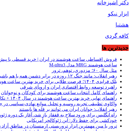
دکتر آشپزخانه
ابزار نیکو
هشتیا
کافه گردی
جديدترين ها
فروش اقساطی ساعت هوشمند در ایران | خرید قسطی با پیش‌
ساعت هوشمند MRG مدل M-ultra3
مثل سال ۶۰؛ مزدوری، توهم، ترور
رهبر انقلاب: مانند جنگ ۱۲ روزه در برابر دشمن همه با هم باشید
بلک فرایدی ۱۴۰۴؛ فرصت طلایی برای خرید بهترین ساعت هوشمند از موبیکسور
راهبرد توسعه روابط اقتصادی ایران و اروپای شرقی
راهنمای کامل انتخاب ساعت هوشمند برای کودکان و نوجوانان
راهنمای نهایی خرید بهترین ساعت هوشمند در سال ۱۴۰۴ + نکات کلیدی
واکاوی تطبیقی تجربه روسیه و تحلیل موانع نهادی-سیاسی در ج
رهبر انقلاب: جوانان ایران می توانند بر قله ها بایستند
راه انگلیس برای ورود سلاح به قفقاز باز شد، آغاز یک دوره ژئوپ
خودکشی برای حفظ دلار: این ژئوکالچر آمریکایی
ترور با مین مهمترین ابزار تروریستی ارمنستان در مناطق آزاد