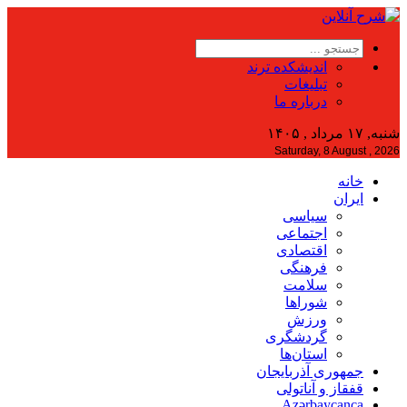
اندیشکده ترند
تبلیغات
درباره ما
شنبه, ۱۷ مرداد , ۱۴۰۵
Saturday, 8 August , 2026
خانه
ایران
سیاسی
اجتماعی
اقتصادی
فرهنگی
سلامت
شوراها
ورزش
گردشگری
استان‌ها
جمهوری آذربایجان
قفقاز و آناتولی
Azərbaycanca