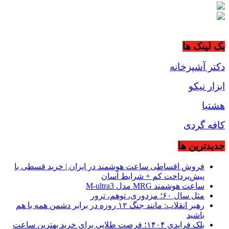
بک لینک ها
دکتر آشپزخانه
ابزار نیکو
هشتیا
کافه گردی
جديدترين ها
فروش اقساطی ساعت هوشمند در ایران | خرید قسطی با
پیش‌پرداخت کم + شرایط آسان
ساعت هوشمند MRG مدل M-ultra3
مثل سال ۶۰؛ مزدوری، توهم، ترور
رهبر انقلاب: مانند جنگ ۱۲ روزه در برابر دشمن همه با هم
باشید
بلک فرایدی ۱۴۰۴؛ فرصت طلایی برای خرید بهترین ساعت