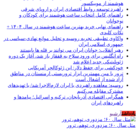
هوشمند از موبیکسور
راهبرد توسعه روابط اقتصادی ایران و اروپای شرقی
راهنمای کامل انتخاب ساعت هوشمند برای کودکان و
نوجوانان
راهنمای نهایی خرید بهترین ساعت هوشمند در سال ۱۴۰۴ +
نکات کلیدی
واکاوی تطبیقی تجربه روسیه و تحلیل موانع نهادی-سیاسی در
جمهوری اسلامی ایران
رهبر انقلاب: جوانان ایران می توانند بر قله ها بایستند
راه انگلیس برای ورود سلاح به قفقاز باز شد، آغاز یک دوره
ژئوپلیتیکی جدید اعلام شد
خودکشی برای حفظ دلار: این ژئوکالچر آمریکایی
ترور با مین مهمترین ابزار تروریستی ارمنستان در مناطق
آزاد شده از اشغال است
روسیه: معاهده راهبردی با ایران لازم‌الاجرا شد/ با تهدیدهای
مشترک مقابله می‌کنیم
همگرایی اقتصادی آذربایجان، ترکیه و اسرائیل؛ پیامدها و
راهبردهای ایران
یادداشت
آرشیو
مثل سال ۶۰؛ مزدوری، توهم، ترور