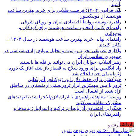
باشید
بلک فرایدی ۱۴۰۴؛ فرصت طلایی برای خرید بهترین ساعت
هوشمند از موبیکسور
راهبرد توسعه روابط اقتصادی ایران و اروپای شرقی
راهنمای کامل انتخاب ساعت هوشمند برای کودکان و
نوجوانان
راهنمای نهایی خرید بهترین ساعت هوشمند در سال ۱۴۰۴ +
نکات کلیدی
واکاوی تطبیقی تجربه روسیه و تحلیل موانع نهادی-سیاسی در
جمهوری اسلامی ایران
رهبر انقلاب: جوانان ایران می توانند بر قله ها بایستند
راه انگلیس برای ورود سلاح به قفقاز باز شد، آغاز یک دوره
ژئوپلیتیکی جدید اعلام شد
خودکشی برای حفظ دلار: این ژئوکالچر آمریکایی
ترور با مین مهمترین ابزار تروریستی ارمنستان در مناطق
آزاد شده از اشغال است
روسیه: معاهده راهبردی با ایران لازم‌الاجرا شد/ با تهدیدهای
مشترک مقابله می‌کنیم
همگرایی اقتصادی آذربایجان، ترکیه و اسرائیل؛ پیامدها و
راهبردهای ایران
یادداشت
آرشیو