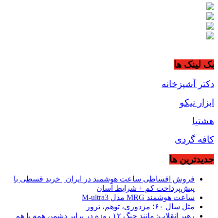
بک لینک ها
دکتر آشپزخانه
ابزار نیکو
هشتیا
کافه گردی
جديدترين ها
فروش اقساطی ساعت هوشمند در ایران | خرید قسطی با
پیش‌پرداخت کم + شرایط آسان
ساعت هوشمند MRG مدل M-ultra3
مثل سال ۶۰؛ مزدوری، توهم، ترور
رهبر انقلاب: مانند جنگ ۱۲ روزه در برابر دشمن همه با هم