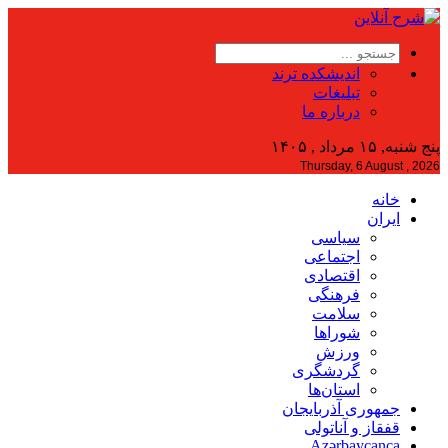
اندیشکده ترند
تبلیغات
درباره ما
پنج شنبه, ۱۵ مرداد , ۱۴۰۵
Thursday, 6 August , 2026
خانه
ایران
سیاسی
اجتماعی
اقتصادی
فرهنگی
سلامت
شوراها
ورزش
گردشگری
استان‌ها
جمهوری آذربایجان
قفقاز و آناتولی
Azərbaycanca