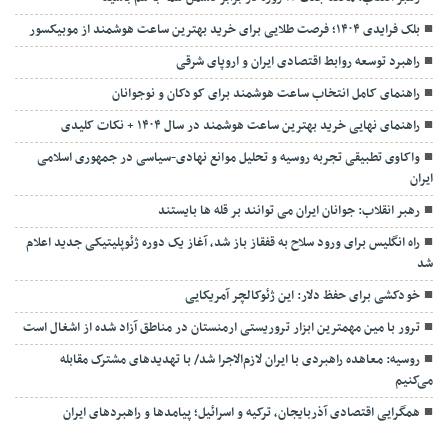
بلک فرایدی ۱۴۰۴؛ فرصت طلایی برای خرید بهترین ساعت هوشمند از موبیکسور
راهبرد توسعه روابط اقتصادی ایران و اروپای شرقی
راهنمای کامل انتخاب ساعت هوشمند برای کودکان و نوجوانان
راهنمای نهایی خرید بهترین ساعت هوشمند در سال ۱۴۰۴ + نکات کلیدی
واکاوی تطبیقی تجربه روسیه و تحلیل موانع نهادی-سیاسی در جمهوری اسلامی
ایران
رهبر انقلاب: جوانان ایران می توانند بر قله ها بایستند
راه انگلیس برای ورود سلاح به قفقاز باز شد، آغاز یک دوره ژئوپلیتیکی جدید اعلام
شد
خودکشی برای حفظ دلار: این ژئوکالچر آمریکایی
ترور با مین مهمترین ابزار تروریستی ارمنستان در مناطق آزاد شده از اشغال است
روسیه: معاهده راهبردی با ایران لازم‌الاجرا شد/ با تهدیدهای مشترک مقابله
می‌کنیم
همگرایی اقتصادی آذربایجان، ترکیه و اسرائیل؛ پیامدها و راهبردهای ایران