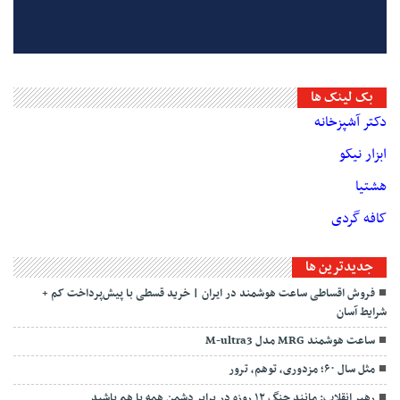
بک لینک ها
دکتر آشپزخانه
ابزار نیکو
هشتیا
کافه گردی
جديدترين ها
فروش اقساطی ساعت هوشمند در ایران | خرید قسطی با پیش‌پرداخت کم +
شرایط آسان
ساعت هوشمند MRG مدل M-ultra3
مثل سال ۶۰؛ مزدوری، توهم، ترور
رهبر انقلاب: مانند جنگ ۱۲ روزه در برابر دشمن همه با هم باشید