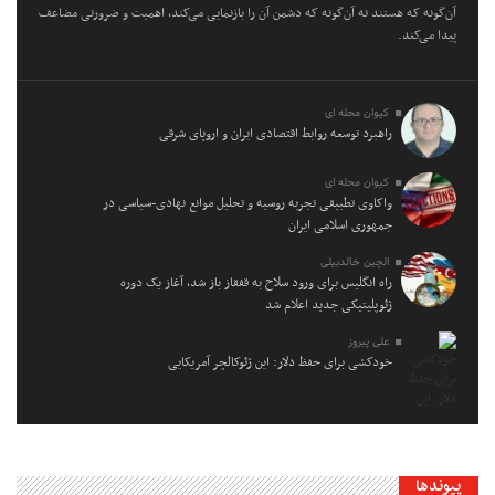
آن‌گونه که هستند نه آن‌گونه که دشمن آن را بازنمایی می‌کند، اهمیت و ضرورتی مضاعف
پیدا می‌کند.
کیوان محله ای
راهبرد توسعه روابط اقتصادی ایران و اروپای شرقی
کیوان محله ای
واکاوی تطبیقی تجربه روسیه و تحلیل موانع نهادی-سیاسی در
جمهوری اسلامی ایران
الچین خالدبیلی
راه انگلیس برای ورود سلاح به قفقاز باز شد، آغاز یک دوره
ژئوپلیتیکی جدید اعلام شد
علی پیروز
خودکشی برای حفظ دلار: این ژئوکالچر آمریکایی
پیوندها