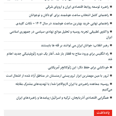
راهبرد توسعه روابط اقتصادی ایران و اروپای شرقی
راهنمای کامل انتخاب ساعت هوشمند برای کودکان و نوجوانان
راهنمای نهایی خرید بهترین ساعت هوشمند در سال ۱۴۰۴ + نکات کلیدی
واکاوی تطبیقی تجربه روسیه و تحلیل موانع نهادی-سیاسی در جمهوری اسلامی
ایران
رهبر انقلاب: جوانان ایران می توانند بر قله ها بایستند
راه انگلیس برای ورود سلاح به قفقاز باز شد، آغاز یک دوره ژئوپلیتیکی جدید اعلام
شد
خودکشی برای حفظ دلار: این ژئوکالچر آمریکایی
ترور با مین مهمترین ابزار تروریستی ارمنستان در مناطق آزاد شده از اشغال است
روسیه: معاهده راهبردی با ایران لازم‌الاجرا شد/ با تهدیدهای مشترک مقابله
می‌کنیم
همگرایی اقتصادی آذربایجان، ترکیه و اسرائیل؛ پیامدها و راهبردهای ایران
یادداشت