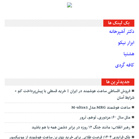
بک لینک ها
دکتر آشپزخانه
ابزار نیکو
هشتیا
کافه گردی
جديدترين ها
فروش اقساطی ساعت هوشمند در ایران | خرید قسطی با پیش‌پرداخت کم +
شرایط آسان
ساعت هوشمند MRG مدل M-ultra3
مثل سال ۶۰؛ مزدوری، توهم، ترور
رهبر انقلاب: مانند جنگ ۱۲ روزه در برابر دشمن همه با هم باشید
بلک فرایدی ۱۴۰۴؛ فرصت طلایی برای خرید بهترین ساعت هوشمند از موبیکسور