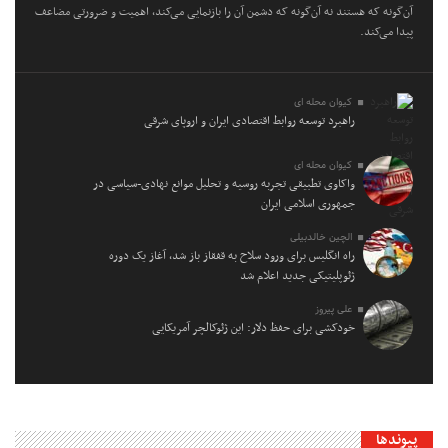
آن‌گونه که هستند نه آن‌گونه که دشمن آن را بازنمایی می‌کند، اهمیت و ضرورتی مضاعف
پیدا می‌کند.
کیوان محله ای
راهبرد توسعه روابط اقتصادی ایران و اروپای شرقی
کیوان محله ای
واکاوی تطبیقی تجربه روسیه و تحلیل موانع نهادی-سیاسی در
جمهوری اسلامی ایران
الچین خالدبیلی
راه انگلیس برای ورود سلاح به قفقاز باز شد، آغاز یک دوره
ژئوپلیتیکی جدید اعلام شد
علی پیروز
خودکشی برای حفظ دلار: این ژئوکالچر آمریکایی
پیوندها