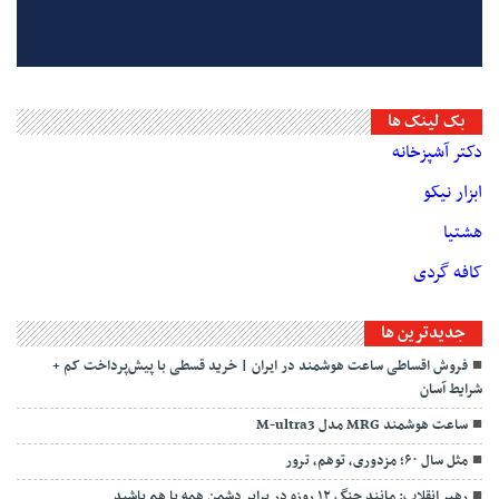
بک لینک ها
دکتر آشپزخانه
ابزار نیکو
هشتیا
کافه گردی
جديدترين ها
فروش اقساطی ساعت هوشمند در ایران | خرید قسطی با پیش‌پرداخت کم +
شرایط آسان
ساعت هوشمند MRG مدل M-ultra3
مثل سال ۶۰؛ مزدوری، توهم، ترور
رهبر انقلاب: مانند جنگ ۱۲ روزه در برابر دشمن همه با هم باشید