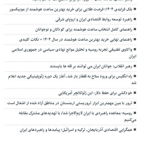
بلک فرایدی ۱۴۰۴؛ فرصت طلایی برای خرید بهترین ساعت هوشمند از موبیکسور
راهبرد توسعه روابط اقتصادی ایران و اروپای شرقی
راهنمای کامل انتخاب ساعت هوشمند برای کودکان و نوجوانان
راهنمای نهایی خرید بهترین ساعت هوشمند در سال ۱۴۰۴ + نکات کلیدی
واکاوی تطبیقی تجربه روسیه و تحلیل موانع نهادی-سیاسی در جمهوری اسلامی
ایران
رهبر انقلاب: جوانان ایران می توانند بر قله ها بایستند
راه انگلیس برای ورود سلاح به قفقاز باز شد، آغاز یک دوره ژئوپلیتیکی جدید اعلام
شد
خودکشی برای حفظ دلار: این ژئوکالچر آمریکایی
ترور با مین مهمترین ابزار تروریستی ارمنستان در مناطق آزاد شده از اشغال است
روسیه: معاهده راهبردی با ایران لازم‌الاجرا شد/ با تهدیدهای مشترک مقابله
می‌کنیم
همگرایی اقتصادی آذربایجان، ترکیه و اسرائیل؛ پیامدها و راهبردهای ایران