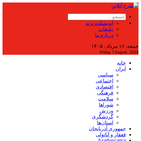
اندیشکده ترند
تبلیغات
درباره ما
جمعه, ۱۶ مرداد , ۱۴۰۵
Friday, 7 August , 2026
خانه
ایران
سیاسی
اجتماعی
اقتصادی
فرهنگی
سلامت
شوراها
ورزش
گردشگری
استان‌ها
جمهوری آذربایجان
قفقاز و آناتولی
Azərbaycanca