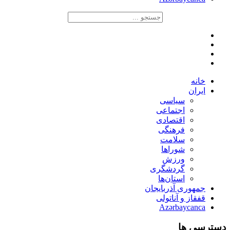
خانه
ایران
سیاسی
اجتماعی
اقتصادی
فرهنگی
سلامت
شوراها
ورزش
گردشگری
استان‌ها
جمهوری آذربایجان
قفقاز و آناتولی
Azərbaycanca
دسترسی ها