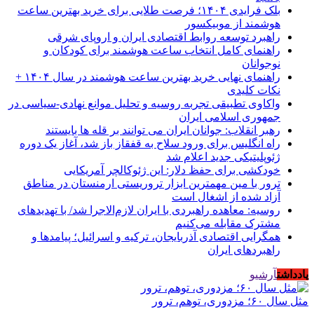
بلک فرایدی ۱۴۰۴؛ فرصت طلایی برای خرید بهترین ساعت
هوشمند از موبیکسور
راهبرد توسعه روابط اقتصادی ایران و اروپای شرقی
راهنمای کامل انتخاب ساعت هوشمند برای کودکان و
نوجوانان
راهنمای نهایی خرید بهترین ساعت هوشمند در سال ۱۴۰۴ +
نکات کلیدی
واکاوی تطبیقی تجربه روسیه و تحلیل موانع نهادی-سیاسی در
جمهوری اسلامی ایران
رهبر انقلاب: جوانان ایران می توانند بر قله ها بایستند
راه انگلیس برای ورود سلاح به قفقاز باز شد، آغاز یک دوره
ژئوپلیتیکی جدید اعلام شد
خودکشی برای حفظ دلار: این ژئوکالچر آمریکایی
ترور با مین مهمترین ابزار تروریستی ارمنستان در مناطق
آزاد شده از اشغال است
روسیه: معاهده راهبردی با ایران لازم‌الاجرا شد/ با تهدیدهای
مشترک مقابله می‌کنیم
همگرایی اقتصادی آذربایجان، ترکیه و اسرائیل؛ پیامدها و
راهبردهای ایران
یادداشت
آرشیو
مثل سال ۶۰؛ مزدوری، توهم، ترور