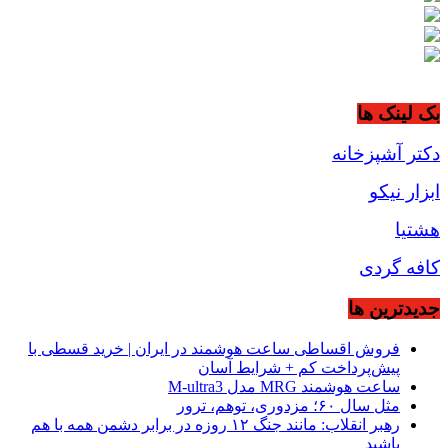
بک لینک ها
دکتر آشپزخانه
ابزار نیکو
هشتیا
کافه گردی
جديدترين ها
فروش اقساطی ساعت هوشمند در ایران | خرید قسطی با
پیش‌پرداخت کم + شرایط آسان
ساعت هوشمند MRG مدل M-ultra3
مثل سال ۶۰؛ مزدوری، توهم، ترور
رهبر انقلاب: مانند جنگ ۱۲ روزه در برابر دشمن همه با هم
باشید