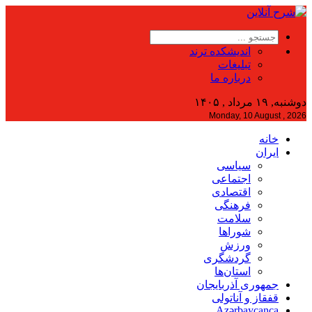
اندیشکده ترند
تبلیغات
درباره ما
دوشنبه, ۱۹ مرداد , ۱۴۰۵
Monday, 10 August , 2026
خانه
ایران
سیاسی
اجتماعی
اقتصادی
فرهنگی
سلامت
شوراها
ورزش
گردشگری
استان‌ها
جمهوری آذربایجان
قفقاز و آناتولی
Azərbaycanca