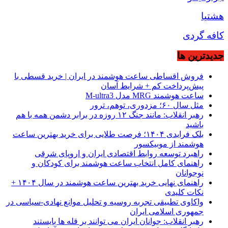
هشتیا
کافه گردی
جديدترين ها
فروش اقساطی ساعت هوشمند در ایران | خرید قسطی با
پیش‌پرداخت کم + شرایط آسان
ساعت هوشمند MRG مدل M-ultra3
مثل سال ۶۰؛ مزدوری، توهم، ترور
رهبر انقلاب: مانند جنگ ۱۲ روزه در برابر دشمن همه با هم
باشید
بلک فرایدی ۱۴۰۴؛ فرصت طلایی برای خرید بهترین ساعت
هوشمند از موبیکسور
راهبرد توسعه روابط اقتصادی ایران و اروپای شرقی
راهنمای کامل انتخاب ساعت هوشمند برای کودکان و
نوجوانان
راهنمای نهایی خرید بهترین ساعت هوشمند در سال ۱۴۰۴ +
نکات کلیدی
واکاوی تطبیقی تجربه روسیه و تحلیل موانع نهادی-سیاسی در
جمهوری اسلامی ایران
رهبر انقلاب: جوانان ایران می توانند بر قله ها بایستند