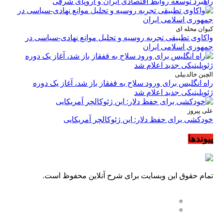
راهبرد توسعه روابط اقتصادی ایران و اروپای شرقی
کیوان محله ای
واکاوی تطبیقی تجربه روسیه و تحلیل موانع نهادی-سیاسی در
جمهوری اسلامی ایران
الچین خالدبیلی
راه انگلیس برای ورود سلاح به قفقاز باز شد، آغاز یک دوره
ژئوپلیتیکی جدید اعلام شد
علی پیروز
خودکشی برای حفظ دلار: این ژئوکالچر آمریکایی
پیوندها
تمام حقوق این وبسایت برای شرح آنلاین محفوظ است.