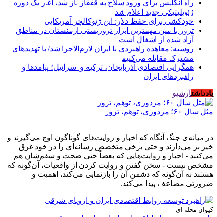
راه انگلیس برای ورود سلاح به قفقاز باز شد، آغاز یک دوره
ژئوپلیتیکی جدید اعلام شد
خودکشی برای حفظ دلار: این ژئوکالچر آمریکایی
ترور با مین مهمترین ابزار تروریستی ارمنستان در مناطق
آزاد شده از اشغال است
روسیه: معاهده راهبردی با ایران لازم‌الاجرا شد/ با تهدیدهای
مشترک مقابله می‌کنیم
همگرایی اقتصادی آذربایجان، ترکیه و اسرائیل؛ پیامدها و
راهبردهای ایران
یادداشت
آرشیو
مثل سال ۶۰؛ مزدوری، توهم، ترور
در میانه‌ی جنگ آنگاه که اخبار و روایت‌های گوناگون اوج می‌گیرند و
خیز بر می‌دارند و حتی برخی متخصص رسانه‌ای را در خود غرق
می‌کنند - اخبار و روایت‌هایی که بعضاً حتی صحت و سقم‌شان هم
مشخص نیست - سخن گفتن و روایت کردن از واقعیات، آن‌گونه که
هستند نه آن‌گونه که دشمن آن را بازنمایی می‌کند، اهمیت و
ضرورتی مضاعف پیدا می‌کند.
کیوان محله ای