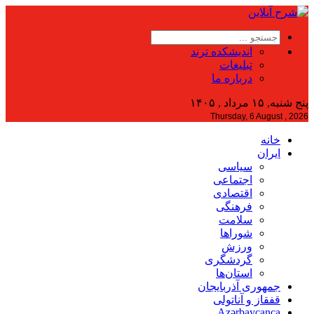
اندیشکده ترند
تبلیغات
درباره ما
پنج شنبه, ۱۵ مرداد , ۱۴۰۵
Thursday, 6 August , 2026
خانه
ایران
سیاسی
اجتماعی
اقتصادی
فرهنگی
سلامت
شوراها
ورزش
گردشگری
استان‌ها
جمهوری آذربایجان
قفقاز و آناتولی
Azərbaycanca