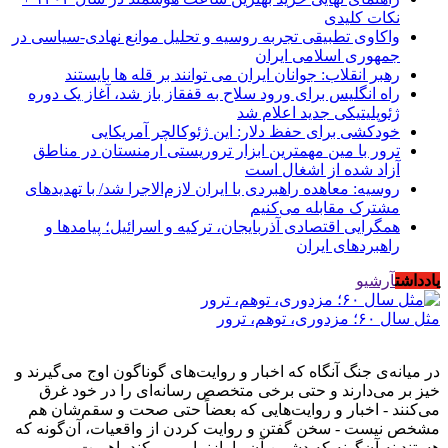
نکات کلیدی
واکاوی تطبیقی تجربه روسیه و تحلیل موانع نهادی-سیاسی در
جمهوری اسلامی ایران
رهبر انقلاب: جوانان ایران می توانند بر قله ها بایستند
راه انگلیس برای ورود سلاح به قفقاز باز شد، آغاز یک دوره
ژئوپلیتیکی جدید اعلام شد
خودکشی برای حفظ دلار: این ژئوکالچر آمریکایی
ترور با مین مهمترین ابزار تروریستی ارمنستان در مناطق
آزاد شده از اشغال است
روسیه: معاهده راهبردی با ایران لازم‌الاجرا شد/ با تهدیدهای
مشترک مقابله می‌کنیم
همگرایی اقتصادی آذربایجان، ترکیه و اسرائیل؛ پیامدها و
راهبردهای ایران
یادداشت
آرشیو
مثل سال ۶۰؛ مزدوری، توهم، ترور
در میانه‌ی جنگ آنگاه که اخبار و روایت‌های گوناگون اوج می‌گیرند و
خیز بر می‌دارند و حتی برخی متخصص رسانه‌ای را در خود غرق
می‌کنند - اخبار و روایت‌هایی که بعضاً حتی صحت و سقم‌شان هم
مشخص نیست - سخن گفتن و روایت کردن از واقعیات، آن‌گونه که
هستند نه آن‌گونه که دشمن آن را بازنمایی می‌کند، اهمیت و