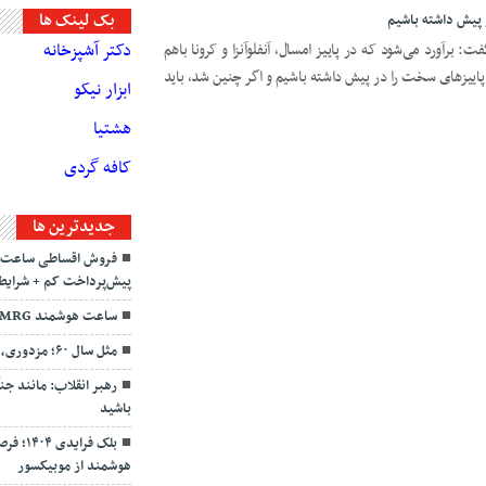
بک لینک ها
پیش داشته باشیم
دکتر آشپزخانه
برآورد می‌شود که در پاییز امسال، آنفلوآنزا و کرونا باهم
پاییزهای سخت را در پیش داشته باشیم و اگر چنین شد، باید
ابزار نیکو
هشتیا
کافه گردی
جديدترين ها
فروش اقساطی ساعت هو
پیش‌پرداخت کم + شرایط
ساعت هوشمند MRG مدل M-ultra3
مثل سال ۶۰؛ مزدوری، توهم، ترور
باشید
بلک فر
هوشمند از موبیکسور