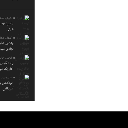
کیوان محله
راهبرد توسع
شرقی
کیوان محله
واکاوی تطب
نهادی-سیاس
الچین خالد
راه انگلیس 
آغاز یک دو
علی پیروز
خودکشی برا
آمریکایی