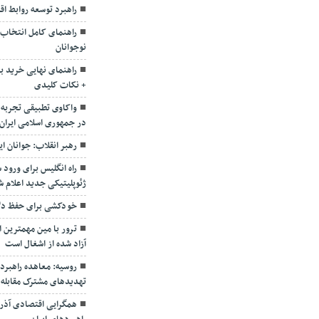
راهبرد توسعه روابط اق
راهنمای کامل انتخاب
نوجوانان
+ نکات کلیدی
واکاوی تطبیقی تجربه 
در جمهوری اسلامی ایران
رهبر انقلاب: جوانان ای
راه انگلیس برای ورود س
ژئوپلیتیکی جدید اعلام 
خودکشی برای حفظ دلار
ترور با مین مهمترین 
آزاد شده از اشغال است
روسیه: معاهده راهبردی ب
تهدیدهای مشترک مقابله 
همگرایی اقتصادی آذربا