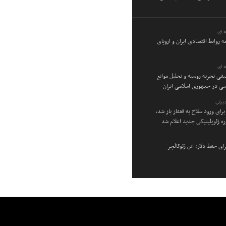
 ای
ه روابط اقتصادی ایران و اروپای
 ای
یقی تجربه روسیه و تحلیل موانع
ی در جمهوری اسلامی ایران
بیلی
برای ورود سلاح به قفقاز باز شد،
ره ژئوپلیتیکی جدید اعلام شد
ی حفظ دلار: این ژئوکالچر