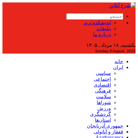
اندیشکده ترند
تبلیغات
درباره ما
یکشنبه, ۱۸ مرداد , ۱۴۰۵
Sunday, 9 August , 2026
خانه
ایران
سیاسی
اجتماعی
اقتصادی
فرهنگی
سلامت
شوراها
ورزش
گردشگری
استان‌ها
جمهوری آذربایجان
قفقاز و آناتولی
Azərbaycanca