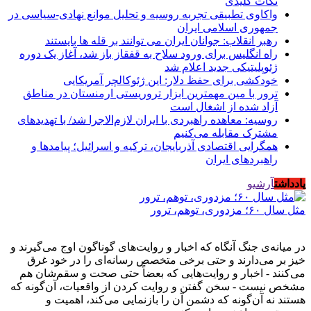
نکات کلیدی
واکاوی تطبیقی تجربه روسیه و تحلیل موانع نهادی-سیاسی در
جمهوری اسلامی ایران
رهبر انقلاب: جوانان ایران می توانند بر قله ها بایستند
راه انگلیس برای ورود سلاح به قفقاز باز شد، آغاز یک دوره
ژئوپلیتیکی جدید اعلام شد
خودکشی برای حفظ دلار: این ژئوکالچر آمریکایی
ترور با مین مهمترین ابزار تروریستی ارمنستان در مناطق
آزاد شده از اشغال است
روسیه: معاهده راهبردی با ایران لازم‌الاجرا شد/ با تهدیدهای
مشترک مقابله می‌کنیم
همگرایی اقتصادی آذربایجان، ترکیه و اسرائیل؛ پیامدها و
راهبردهای ایران
یادداشت
آرشیو
مثل سال ۶۰؛ مزدوری، توهم، ترور
در میانه‌ی جنگ آنگاه که اخبار و روایت‌های گوناگون اوج می‌گیرند و
خیز بر می‌دارند و حتی برخی متخصص رسانه‌ای را در خود غرق
می‌کنند - اخبار و روایت‌هایی که بعضاً حتی صحت و سقم‌شان هم
مشخص نیست - سخن گفتن و روایت کردن از واقعیات، آن‌گونه که
هستند نه آن‌گونه که دشمن آن را بازنمایی می‌کند، اهمیت و