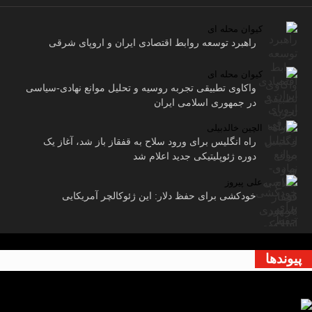
کیوان محله ای
راهبرد توسعه روابط اقتصادی ایران و اروپای شرقی
کیوان محله ای
واکاوی تطبیقی تجربه روسیه و تحلیل موانع نهادی-سیاسی
در جمهوری اسلامی ایران
الچین خالدبیلی
راه انگلیس برای ورود سلاح به قفقاز باز شد، آغاز یک
دوره ژئوپلیتیکی جدید اعلام شد
علی پیروز
خودکشی برای حفظ دلار: این ژئوکالچر آمریکایی
پیوندها