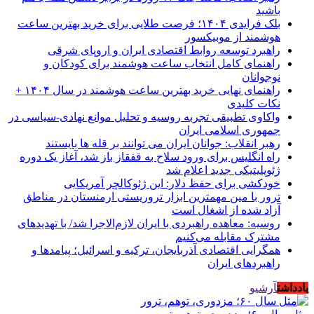
باشید
بلک فرایدی ۱۴۰۴؛ فرصت طلایی برای خرید بهترین ساعت
هوشمند از موبیکسور
راهبرد توسعه روابط اقتصادی ایران و اروپای شرقی
راهنمای کامل انتخاب ساعت هوشمند برای کودکان و
نوجوانان
راهنمای نهایی خرید بهترین ساعت هوشمند در سال ۱۴۰۴ +
نکات کلیدی
واکاوی تطبیقی تجربه روسیه و تحلیل موانع نهادی-سیاسی در
جمهوری اسلامی ایران
رهبر انقلاب: جوانان ایران می توانند بر قله ها بایستند
راه انگلیس برای ورود سلاح به قفقاز باز شد، آغاز یک دوره
ژئوپلیتیکی جدید اعلام شد
خودکشی برای حفظ دلار: این ژئوکالچر آمریکایی
ترور با مین مهمترین ابزار تروریستی ارمنستان در مناطق
آزاد شده از اشغال است
روسیه: معاهده راهبردی با ایران لازم‌الاجرا شد/ با تهدیدهای
مشترک مقابله می‌کنیم
همگرایی اقتصادی آذربایجان، ترکیه و اسرائیل؛ پیامدها و
راهبردهای ایران
یادداشت
آرشیو