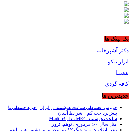
بک لینک ها
دکتر آشپزخانه
ابزار نیکو
هشتیا
کافه گردی
جديدترين ها
فروش اقساطی ساعت هوشمند در ایران | خرید قسطی با
پیش‌پرداخت کم + شرایط آسان
ساعت هوشمند MRG مدل M-ultra3
مثل سال ۶۰؛ مزدوری، توهم، ترور
رهبر انقلاب: مانند جنگ ۱۲ روزه در برابر دشمن همه با هم