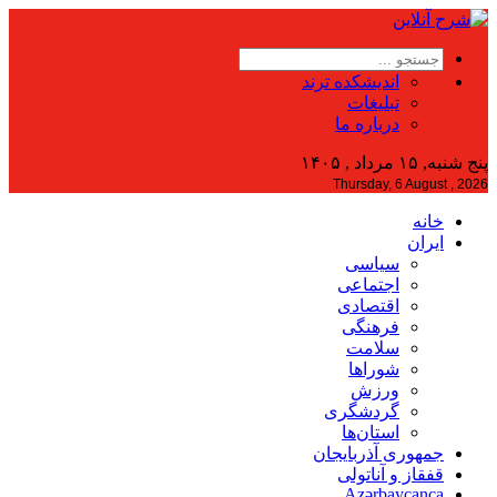
اندیشکده ترند
تبلیغات
درباره ما
پنج شنبه, ۱۵ مرداد , ۱۴۰۵
Thursday, 6 August , 2026
خانه
ایران
سیاسی
اجتماعی
اقتصادی
فرهنگی
سلامت
شوراها
ورزش
گردشگری
استان‌ها
جمهوری آذربایجان
قفقاز و آناتولی
Azərbaycanca