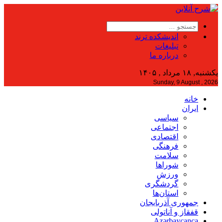
اندیشکده ترند
تبلیغات
درباره ما
یکشنبه, ۱۸ مرداد , ۱۴۰۵
Sunday, 9 August , 2026
خانه
ایران
سیاسی
اجتماعی
اقتصادی
فرهنگی
سلامت
شوراها
ورزش
گردشگری
استان‌ها
جمهوری آذربایجان
قفقاز و آناتولی
Azərbaycanca