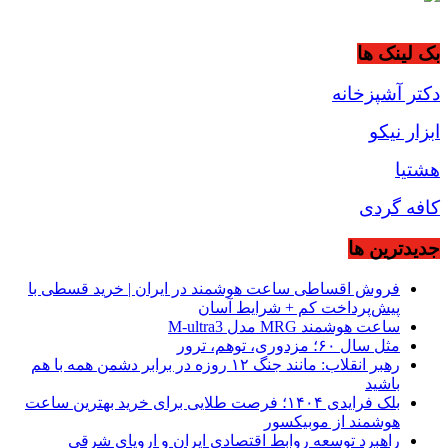
بک لینک ها
دکتر آشپزخانه
ابزار نیکو
هشتیا
کافه گردی
جديدترين ها
فروش اقساطی ساعت هوشمند در ایران | خرید قسطی با
پیش‌پرداخت کم + شرایط آسان
ساعت هوشمند MRG مدل M-ultra3
مثل سال ۶۰؛ مزدوری، توهم، ترور
رهبر انقلاب: مانند جنگ ۱۲ روزه در برابر دشمن همه با هم
باشید
بلک فرایدی ۱۴۰۴؛ فرصت طلایی برای خرید بهترین ساعت
هوشمند از موبیکسور
راهبرد توسعه روابط اقتصادی ایران و اروپای شرقی