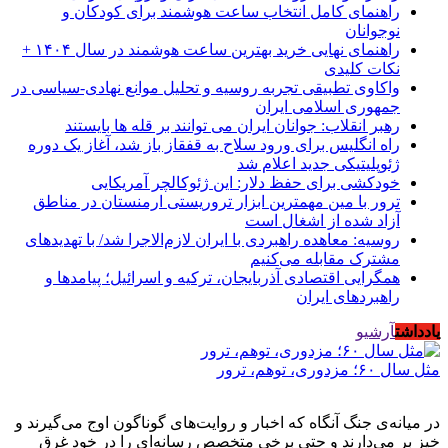
راهنمای کامل انتخاب ساعت هوشمند برای کودکان و
نوجوانان
راهنمای نهایی خرید بهترین ساعت هوشمند در سال ۱۴۰۴ +
نکات کلیدی
واکاوی تطبیقی تجربه روسیه و تحلیل موانع نهادی-سیاسی در
جمهوری اسلامی ایران
رهبر انقلاب: جوانان ایران می توانند بر قله ها بایستند
راه انگلیس برای ورود سلاح به قفقاز باز شد، آغاز یک دوره
ژئوپلیتیکی جدید اعلام شد
خودکشی برای حفظ دلار: این ژئوکالچر آمریکایی
ترور با مین مهمترین ابزار تروریستی ارمنستان در مناطق
آزاد شده از اشغال است
روسیه: معاهده راهبردی با ایران لازم‌الاجرا شد/ با تهدیدهای
مشترک مقابله می‌کنیم
همگرایی اقتصادی آذربایجان، ترکیه و اسرائیل؛ پیامدها و
راهبردهای ایران
یادداشت
آرشیو
مثل سال ۶۰؛ مزدوری، توهم، ترور
در میانه‌ی جنگ آنگاه که اخبار و روایت‌های گوناگون اوج می‌گیرند و
خیز بر می‌دارند و حتی برخی متخصص رسانه‌ای را در خود غرق