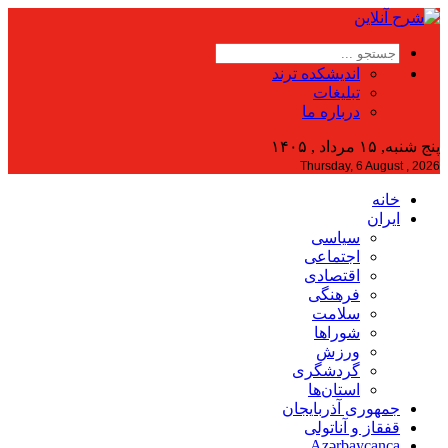
اندیشکده ترند
تبلیغات
درباره ما
پنج شنبه, ۱۵ مرداد , ۱۴۰۵
Thursday, 6 August , 2026
خانه
ایران
سیاسی
اجتماعی
اقتصادی
فرهنگی
سلامت
شوراها
ورزش
گردشگری
استان‌ها
جمهوری آذربایجان
قفقاز و آناتولی
Azərbaycanca