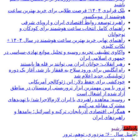
باشید
بلک فرایدی ۱۴۰۴؛ فرصت طلایی برای خرید بهترین ساعت
هوشمند از موبیکسور
راهبرد توسعه روابط اقتصادی ایران و اروپای شرقی
راهنمای کامل انتخاب ساعت هوشمند برای کودکان و
نوجوانان
راهنمای نهایی خرید بهترین ساعت هوشمند در سال ۱۴۰۴ +
نکات کلیدی
واکاوی تطبیقی تجربه روسیه و تحلیل موانع نهادی-سیاسی در
جمهوری اسلامی ایران
رهبر انقلاب: جوانان ایران می توانند بر قله ها بایستند
راه انگلیس برای ورود سلاح به قفقاز باز شد، آغاز یک دوره
ژئوپلیتیکی جدید اعلام شد
خودکشی برای حفظ دلار: این ژئوکالچر آمریکایی
ترور با مین مهمترین ابزار تروریستی ارمنستان در مناطق
آزاد شده از اشغال است
روسیه: معاهده راهبردی با ایران لازم‌الاجرا شد/ با تهدیدهای
مشترک مقابله می‌کنیم
همگرایی اقتصادی آذربایجان، ترکیه و اسرائیل؛ پیامدها و
راهبردهای ایران
یادداشت
آرشیو