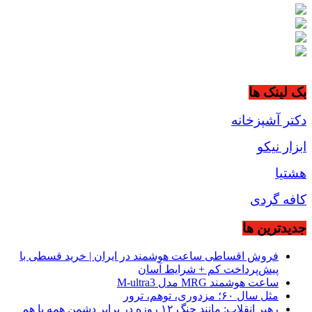
بک لینک ها
دکتر آشپزخانه
ابزار نیکو
هشتیا
کافه گردی
جديدترين ها
فروش اقساطی ساعت هوشمند در ایران | خرید قسطی با
پیش‌پرداخت کم + شرایط آسان
ساعت هوشمند MRG مدل M-ultra3
مثل سال ۶۰؛ مزدوری، توهم، ترور
رهبر انقلاب: مانند جنگ ۱۲ روزه در برابر دشمن همه با هم