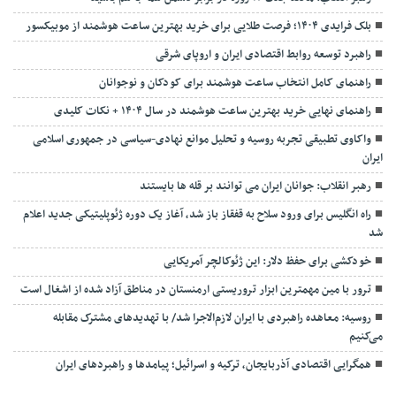
بلک فرایدی ۱۴۰۴؛ فرصت طلایی برای خرید بهترین ساعت هوشمند از موبیکسور
راهبرد توسعه روابط اقتصادی ایران و اروپای شرقی
راهنمای کامل انتخاب ساعت هوشمند برای کودکان و نوجوانان
راهنمای نهایی خرید بهترین ساعت هوشمند در سال ۱۴۰۴ + نکات کلیدی
واکاوی تطبیقی تجربه روسیه و تحلیل موانع نهادی-سیاسی در جمهوری اسلامی
ایران
رهبر انقلاب: جوانان ایران می توانند بر قله ها بایستند
راه انگلیس برای ورود سلاح به قفقاز باز شد، آغاز یک دوره ژئوپلیتیکی جدید اعلام
شد
خودکشی برای حفظ دلار: این ژئوکالچر آمریکایی
ترور با مین مهمترین ابزار تروریستی ارمنستان در مناطق آزاد شده از اشغال است
روسیه: معاهده راهبردی با ایران لازم‌الاجرا شد/ با تهدیدهای مشترک مقابله
می‌کنیم
همگرایی اقتصادی آذربایجان، ترکیه و اسرائیل؛ پیامدها و راهبردهای ایران