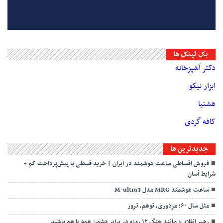
بک لینک ها
دکتر آشپزخانه
ابزار نیکو
هشتیا
کافه گردی
جديدترين ها
فروش اقساطی ساعت هوشمند در ایران | خرید قسطی با پیش‌پرداخت کم +
شرایط آسان
ساعت هوشمند MRG مدل M-ultra3
مثل سال ۶۰؛ مزدوری، توهم، ترور
رهبر انقلاب: مانند جنگ ۱۲ روزه در برابر دشمن همه با هم باشید