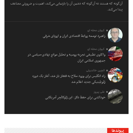
آن‌گونه که هستند نه آن‌گونه که دشمن آن را بازنمایی می‌کند، اهمیت و ضرورتی مضاعف
پیدا می‌کند.
کیوان محله ای
راهبرد توسعه روابط اقتصادی ایران و اروپای شرقی
کیوان محله ای
واکاوی تطبیقی تجربه روسیه و تحلیل موانع نهادی-سیاسی در
جمهوری اسلامی ایران
الچین خالدبیلی
راه انگلیس برای ورود سلاح به قفقاز باز شد، آغاز یک دوره
ژئوپلیتیکی جدید اعلام شد
علی پیروز
خودکشی برای حفظ دلار: این ژئوکالچر آمریکایی
پیوندها