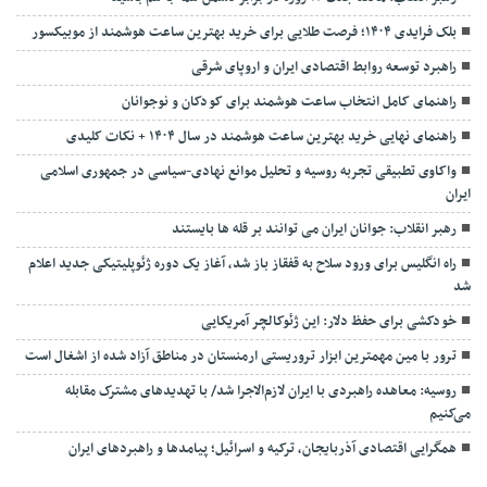
بلک فرایدی ۱۴۰۴؛ فرصت طلایی برای خرید بهترین ساعت هوشمند از موبیکسور
راهبرد توسعه روابط اقتصادی ایران و اروپای شرقی
راهنمای کامل انتخاب ساعت هوشمند برای کودکان و نوجوانان
راهنمای نهایی خرید بهترین ساعت هوشمند در سال ۱۴۰۴ + نکات کلیدی
واکاوی تطبیقی تجربه روسیه و تحلیل موانع نهادی-سیاسی در جمهوری اسلامی
ایران
رهبر انقلاب: جوانان ایران می توانند بر قله ها بایستند
راه انگلیس برای ورود سلاح به قفقاز باز شد، آغاز یک دوره ژئوپلیتیکی جدید اعلام
شد
خودکشی برای حفظ دلار: این ژئوکالچر آمریکایی
ترور با مین مهمترین ابزار تروریستی ارمنستان در مناطق آزاد شده از اشغال است
روسیه: معاهده راهبردی با ایران لازم‌الاجرا شد/ با تهدیدهای مشترک مقابله
می‌کنیم
همگرایی اقتصادی آذربایجان، ترکیه و اسرائیل؛ پیامدها و راهبردهای ایران