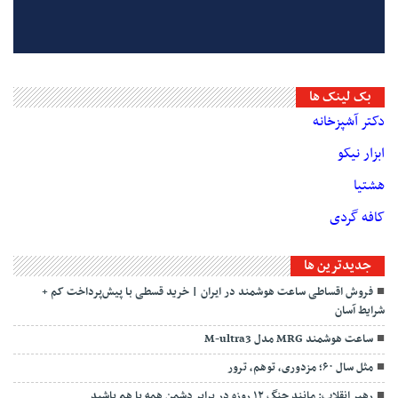
بک لینک ها
دکتر آشپزخانه
ابزار نیکو
هشتیا
کافه گردی
جديدترين ها
فروش اقساطی ساعت هوشمند در ایران | خرید قسطی با پیش‌پرداخت کم +
شرایط آسان
ساعت هوشمند MRG مدل M-ultra3
مثل سال ۶۰؛ مزدوری، توهم، ترور
رهبر انقلاب: مانند جنگ ۱۲ روزه در برابر دشمن همه با هم باشید