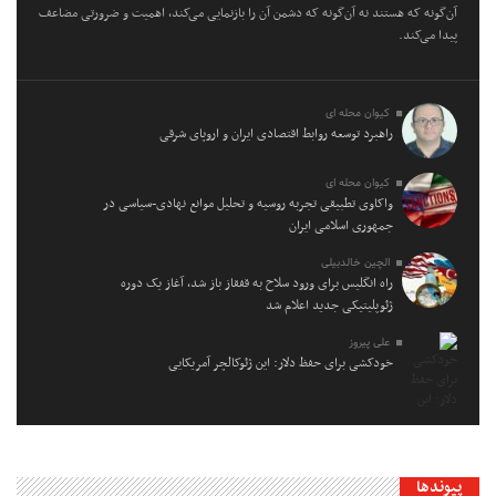
آن‌گونه که هستند نه آن‌گونه که دشمن آن را بازنمایی می‌کند، اهمیت و ضرورتی مضاعف
پیدا می‌کند.
کیوان محله ای
راهبرد توسعه روابط اقتصادی ایران و اروپای شرقی
کیوان محله ای
واکاوی تطبیقی تجربه روسیه و تحلیل موانع نهادی-سیاسی در
جمهوری اسلامی ایران
الچین خالدبیلی
راه انگلیس برای ورود سلاح به قفقاز باز شد، آغاز یک دوره
ژئوپلیتیکی جدید اعلام شد
علی پیروز
خودکشی برای حفظ دلار: این ژئوکالچر آمریکایی
پیوندها