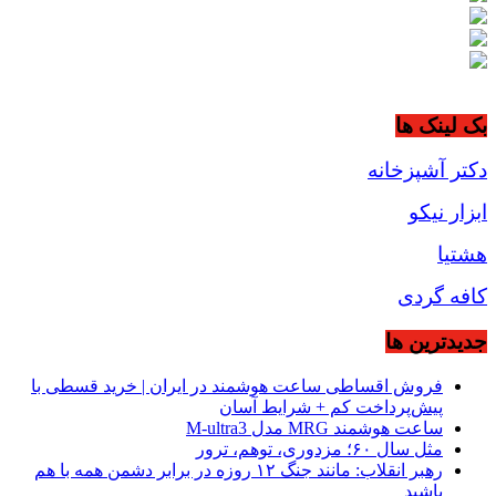
بک لینک ها
دکتر آشپزخانه
ابزار نیکو
هشتیا
کافه گردی
جديدترين ها
فروش اقساطی ساعت هوشمند در ایران | خرید قسطی با
پیش‌پرداخت کم + شرایط آسان
ساعت هوشمند MRG مدل M-ultra3
مثل سال ۶۰؛ مزدوری، توهم، ترور
رهبر انقلاب: مانند جنگ ۱۲ روزه در برابر دشمن همه با هم
باشید