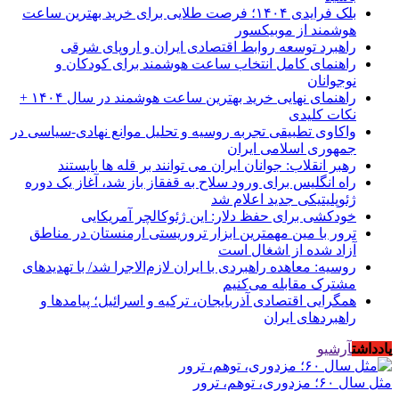
بلک فرایدی ۱۴۰۴؛ فرصت طلایی برای خرید بهترین ساعت
هوشمند از موبیکسور
راهبرد توسعه روابط اقتصادی ایران و اروپای شرقی
راهنمای کامل انتخاب ساعت هوشمند برای کودکان و
نوجوانان
راهنمای نهایی خرید بهترین ساعت هوشمند در سال ۱۴۰۴ +
نکات کلیدی
واکاوی تطبیقی تجربه روسیه و تحلیل موانع نهادی-سیاسی در
جمهوری اسلامی ایران
رهبر انقلاب: جوانان ایران می توانند بر قله ها بایستند
راه انگلیس برای ورود سلاح به قفقاز باز شد، آغاز یک دوره
ژئوپلیتیکی جدید اعلام شد
خودکشی برای حفظ دلار: این ژئوکالچر آمریکایی
ترور با مین مهمترین ابزار تروریستی ارمنستان در مناطق
آزاد شده از اشغال است
روسیه: معاهده راهبردی با ایران لازم‌الاجرا شد/ با تهدیدهای
مشترک مقابله می‌کنیم
همگرایی اقتصادی آذربایجان، ترکیه و اسرائیل؛ پیامدها و
راهبردهای ایران
یادداشت
آرشیو
مثل سال ۶۰؛ مزدوری، توهم، ترور