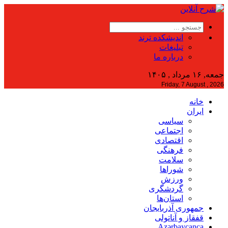
اندیشکده ترند
تبلیغات
درباره ما
جمعه, ۱۶ مرداد , ۱۴۰۵
Friday, 7 August , 2026
خانه
ایران
سیاسی
اجتماعی
اقتصادی
فرهنگی
سلامت
شوراها
ورزش
گردشگری
استان‌ها
جمهوری آذربایجان
قفقاز و آناتولی
Azərbaycanca