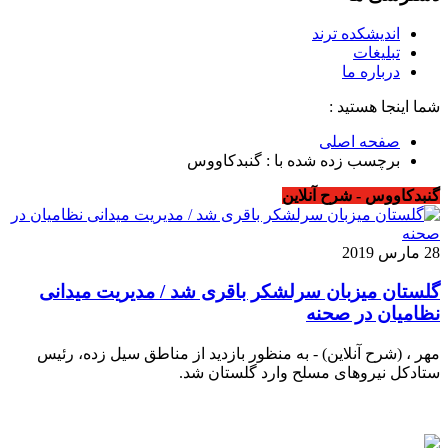
اندیشکده ترند
تبلیغات
درباره ما
شما اینجا هستید :
صفحه اصلی
برچسب زده شده با : گنبدکاووس
گنبدکاووس - شرح آنلاین
28 مارس 2019
گلستان میزبان سرلشکر باقری شد / مدیریت میدانی
نظامیان در صحنه
مهر ، (شرح آنلاین) - به منظور بازدید از مناطق سیل زده، رئیس
ستادکل نیروهای مسلح وارد گلستان شد.