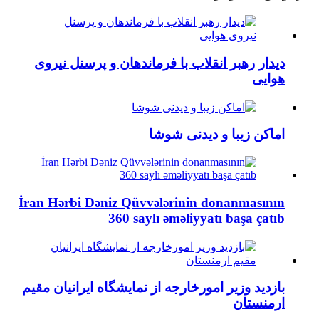
دیدار رهبر انقلاب با فرماندهان و پرسنل نیروی
هوایی
اماکن زیبا و دیدنی شوشا
İran Hərbi Dəniz Qüvvələrinin donanmasının
360 saylı əməliyyatı başa çatıb
بازدید وزیر امورخارجه از نمایشگاه ایرانیان مقیم
ارمنستان