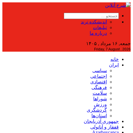
اندیشکده ترند
تبلیغات
درباره ما
جمعه, ۱۶ مرداد , ۱۴۰۵
Friday, 7 August , 2026
خانه
ایران
سیاسی
اجتماعی
اقتصادی
فرهنگی
سلامت
شوراها
ورزش
گردشگری
استان‌ها
جمهوری آذربایجان
قفقاز و آناتولی
Azərbaycanca