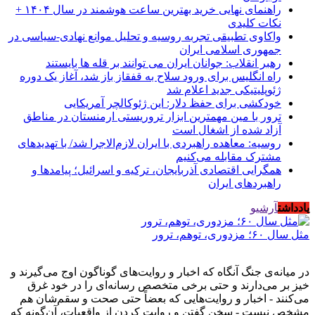
راهنمای نهایی خرید بهترین ساعت هوشمند در سال ۱۴۰۴ +
نکات کلیدی
واکاوی تطبیقی تجربه روسیه و تحلیل موانع نهادی-سیاسی در
جمهوری اسلامی ایران
رهبر انقلاب: جوانان ایران می توانند بر قله ها بایستند
راه انگلیس برای ورود سلاح به قفقاز باز شد، آغاز یک دوره
ژئوپلیتیکی جدید اعلام شد
خودکشی برای حفظ دلار: این ژئوکالچر آمریکایی
ترور با مین مهمترین ابزار تروریستی ارمنستان در مناطق
آزاد شده از اشغال است
روسیه: معاهده راهبردی با ایران لازم‌الاجرا شد/ با تهدیدهای
مشترک مقابله می‌کنیم
همگرایی اقتصادی آذربایجان، ترکیه و اسرائیل؛ پیامدها و
راهبردهای ایران
یادداشت
آرشیو
مثل سال ۶۰؛ مزدوری، توهم، ترور
در میانه‌ی جنگ آنگاه که اخبار و روایت‌های گوناگون اوج می‌گیرند و
خیز بر می‌دارند و حتی برخی متخصص رسانه‌ای را در خود غرق
می‌کنند - اخبار و روایت‌هایی که بعضاً حتی صحت و سقم‌شان هم
مشخص نیست - سخن گفتن و روایت کردن از واقعیات، آن‌گونه که