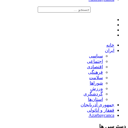
خانه
ایران
سیاسی
اجتماعی
اقتصادی
فرهنگی
سلامت
شوراها
ورزش
گردشگری
استان‌ها
جمهوری آذربایجان
قفقاز و آناتولی
Azərbaycanca
دسترسی ها